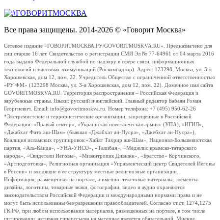
Все права защищены. 2014-2026 © «Говорит Москва»
Сетевое издание «ГОВОРИТМОСКВА.РУ/GOVORITMOSKVA.RU». Предназначено для
лиц старше 16 лет. Свидетельство о регистрации СМИ Эл № 77-64961 от 04 марта 2016
года выдано Федеральной службой по надзору в сфере связи, информационных
технологий и массовых коммуникаций (Роскомнадзор). Адрес: 123298, Москва, ул. 3-я
Хорошевская, дом 12, пом. 22. Учредитель Общество с ограниченной ответственностью
«РУ ФМ» (123298 Москва, ул. 3-я Хорошевская, дом 12, пом. 22). Доменное имя сайта
GOVORITMOSKVA.RU. Территория распространения – Российская Федерация и
зарубежные страны. Языки: русский и английский. Главный редактор Бабаян Роман
Георгиевич. Email: info@govoritmoskva.ru. Номер телефона: +7 (495) 950-62-26
*Экстремистские и террористические организации, запрещенные в Российской
Федерации: «Правый сектор», «Украинская повстанческая армия» (УПА), «ИГИЛ»,
«Джабхат Фатх аш-Шам» (бывшая «Джабхат ан-Нусра», «Джебхат ан-Нусра»),
Коалиция исламских группировок «Хайят Тахрир аш-Шам», Национал-Большевистская
партия, «Аль-Каида», «УНА-УНСО», «Талибан», «Меджлис крымско-татарского
народа», «Свидетели Иеговы», «Мизантропик Дивижн», «Братство» Корчинского,
«Артподготовка», Религиозная организация «Управленческий центр Свидетелей Иеговы
в России» и входящие в ее структуру местные религиозные организации.
Информация, размещенная на портале, а именно: текстовые материалы, элементы
дизайна, логотипы, товарные знаки, фотографии, видео и аудио охраняются
законодательством Российской Федерации и международными нормами права и не
могут быть использованы без разрешения правообладателей. Согласно ст.ст. 1274,1275
ГК РФ, при любом использовании материалов, размещенных на портале, в том числе
цитировании, активная гиперссылка на материал является обязательной. Мнение