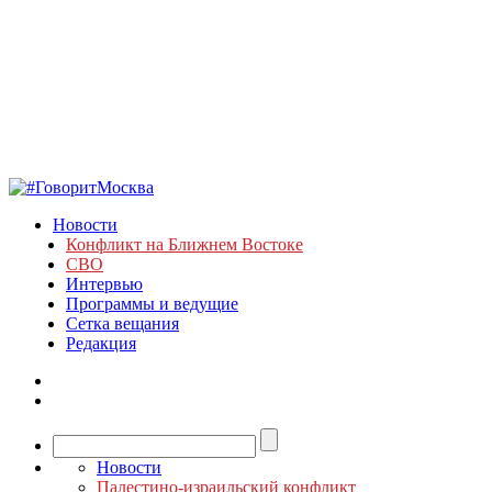
Новости
Конфликт на Ближнем Востоке
СВО
Интервью
Программы и ведущие
Сетка вещания
Редакция
Новости
Палестино-израильский конфликт