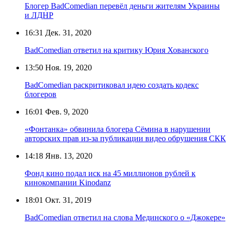
Блогер BadComedian перевёл деньги жителям Украины
и ЛДНР
16:31
Дек. 31, 2020
BadComedian ответил на критику Юрия Хованского
13:50
Ноя. 19, 2020
BadComedian раскритиковал идею создать кодекс
блогеров
16:01
Фев. 9, 2020
«Фонтанка» обвинила блогера Сёмина в нарушении
авторских прав из-за публикации видео обрушения СКК
14:18
Янв. 13, 2020
Фонд кино подал иск на 45 миллионов рублей к
кинокомпании Kinodanz
18:01
Окт. 31, 2019
BadComedian ответил на слова Мединского о «Джокере»