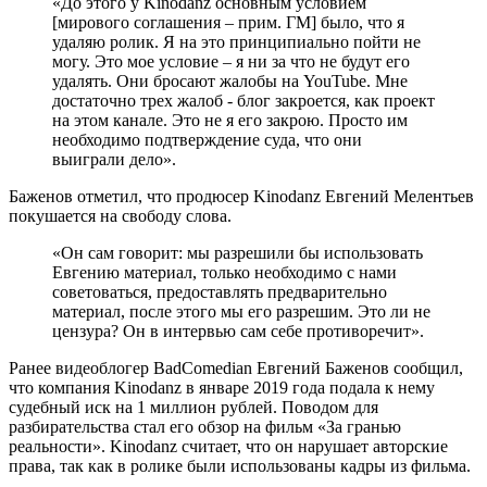
«До этого у Kinodanz основным условием
[мирового соглашения – прим. ГМ] было, что я
удаляю ролик. Я на это принципиально пойти не
могу. Это мое условие – я ни за что не будут его
удалять. Они бросают жалобы на YouTube. Мне
достаточно трех жалоб - блог закроется, как проект
на этом канале. Это не я его закрою. Просто им
необходимо подтверждение суда, что они
выиграли дело».
Баженов отметил, что продюсер Kinodanz Евгений Мелентьев
покушается на свободу слова.
«Он сам говорит: мы разрешили бы использовать
Евгению материал, только необходимо с нами
советоваться, предоставлять предварительно
материал, после этого мы его разрешим. Это ли не
цензура? Он в интервью сам себе противоречит».
Ранее видеоблогер BadComedian Евгений Баженов сообщил,
что компания Kinodanz в январе 2019 года подала к нему
судебный иск на 1 миллион рублей. Поводом для
разбирательства стал его обзор на фильм «За гранью
реальности». Kinodanz считает, что он нарушает авторские
права, так как в ролике были использованы кадры из фильма.