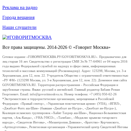
Реклама на радио
Города вещания
Наши слушатели
Все права защищены. 2014-2026 © «Говорит Москва»
Сетевое издание «ГОВОРИТМОСКВА.РУ/GOVORITMOSKVA.RU». Предназначено для
лиц старше 16 лет. Свидетельство о регистрации СМИ Эл № 77-64961 от 04 марта 2016
года выдано Федеральной службой по надзору в сфере связи, информационных
технологий и массовых коммуникаций (Роскомнадзор). Адрес: 123298, Москва, ул. 3-я
Хорошевская, дом 12, пом. 22. Учредитель Общество с ограниченной ответственностью
«РУ ФМ» (123298 Москва, ул. 3-я Хорошевская, дом 12, пом. 22). Доменное имя сайта
GOVORITMOSKVA.RU. Территория распространения – Российская Федерация и
зарубежные страны. Языки: русский и английский. Главный редактор Бабаян Роман
Георгиевич. Email: info@govoritmoskva.ru. Номер телефона: +7 (495) 950-62-26
*Экстремистские и террористические организации, запрещенные в Российской
Федерации: «Правый сектор», «Украинская повстанческая армия» (УПА), «ИГИЛ»,
«Джабхат Фатх аш-Шам» (бывшая «Джабхат ан-Нусра», «Джебхат ан-Нусра»),
Коалиция исламских группировок «Хайят Тахрир аш-Шам», Национал-Большевистская
партия, «Аль-Каида», «УНА-УНСО», «Талибан», «Меджлис крымско-татарского
народа», «Свидетели Иеговы», «Мизантропик Дивижн», «Братство» Корчинского,
«Артподготовка», Религиозная организация «Управленческий центр Свидетелей Иеговы