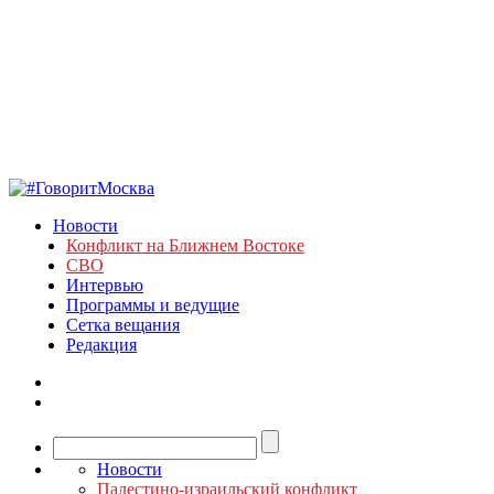
Новости
Конфликт на Ближнем Востоке
СВО
Интервью
Программы и ведущие
Сетка вещания
Редакция
Новости
Палестино-израильский конфликт