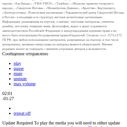
партия, «Аль-Каида», «УНА-УНСО», «Талибан», «Меджлис крымско-татарского
народа», «Свидетели Иеговы», «Мизантропик Дивижн», «Братство» Корчинского,
«Артподготовка», Религиозная организация «Управленческий центр Свидетелей Иеговы
в России» и входящие в ее структуру местные религиозные организации.
Информация, размещенная на портале, а именно: текстовые материалы, элементы
дизайна, логотипы, товарные знаки, фотографии, видео и аудио охраняются
законодательством Российской Федерации и международными нормами права и не
могут быть использованы без разрешения правообладателей. Согласно ст.ст. 1274,1275
ГК РФ, при любом использовании материалов, размещенных на портале, в том числе
цитировании, активная гиперссылка на материал является обязательной. Мнение
редакции может не совпадать с мнением отдельных авторов и колумнистов.
Сообщение отправлено
play
pause
mute
unmute
max volume
02:01
-01:27
repeat off
Update Required
To play the media you will need to either update