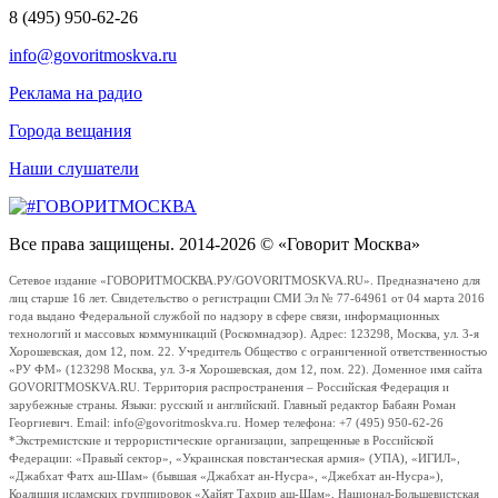
8 (495) 950-62-26
info@govoritmoskva.ru
Реклама на радио
Города вещания
Наши слушатели
Все права защищены. 2014-2026 © «Говорит Москва»
Сетевое издание «ГОВОРИТМОСКВА.РУ/GOVORITMOSKVA.RU». Предназначено для
лиц старше 16 лет. Свидетельство о регистрации СМИ Эл № 77-64961 от 04 марта 2016
года выдано Федеральной службой по надзору в сфере связи, информационных
технологий и массовых коммуникаций (Роскомнадзор). Адрес: 123298, Москва, ул. 3-я
Хорошевская, дом 12, пом. 22. Учредитель Общество с ограниченной ответственностью
«РУ ФМ» (123298 Москва, ул. 3-я Хорошевская, дом 12, пом. 22). Доменное имя сайта
GOVORITMOSKVA.RU. Территория распространения – Российская Федерация и
зарубежные страны. Языки: русский и английский. Главный редактор Бабаян Роман
Георгиевич. Email: info@govoritmoskva.ru. Номер телефона: +7 (495) 950-62-26
*Экстремистские и террористические организации, запрещенные в Российской
Федерации: «Правый сектор», «Украинская повстанческая армия» (УПА), «ИГИЛ»,
«Джабхат Фатх аш-Шам» (бывшая «Джабхат ан-Нусра», «Джебхат ан-Нусра»),
Коалиция исламских группировок «Хайят Тахрир аш-Шам», Национал-Большевистская