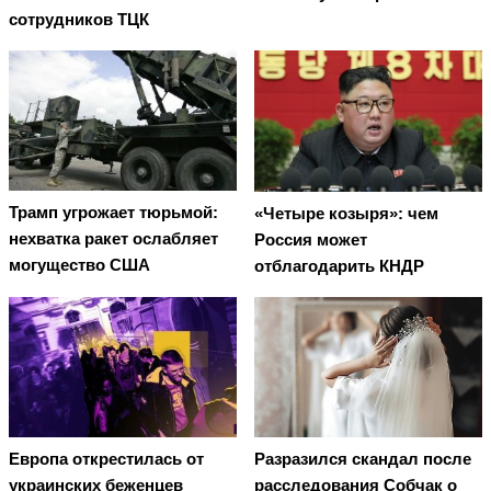
сотрудников ТЦК
Трамп угрожает тюрьмой:
«Четыре козыря»: чем
нехватка ракет ослабляет
Россия может
могущество США
отблагодарить КНДР
Европа открестилась от
Разразился скандал после
украинских беженцев
расследования Собчак о