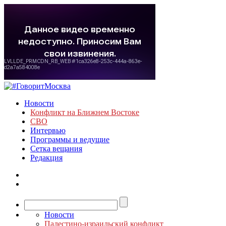
Новости
Конфликт на Ближнем Востоке
СВО
Интервью
Программы и ведущие
Сетка вещания
Редакция
Новости
Палестино-израильский конфликт