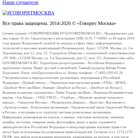
Наши слушатели
Все права защищены. 2014-2026 © «Говорит Москва»
Сетевое издание «ГОВОРИТМОСКВА.РУ/GOVORITMOSKVA.RU». Предназначено для
лиц старше 16 лет. Свидетельство о регистрации СМИ Эл № 77-64961 от 04 марта 2016
года выдано Федеральной службой по надзору в сфере связи, информационных
технологий и массовых коммуникаций (Роскомнадзор). Адрес: 123298, Москва, ул. 3-я
Хорошевская, дом 12, пом. 22. Учредитель Общество с ограниченной ответственностью
«РУ ФМ» (123298 Москва, ул. 3-я Хорошевская, дом 12, пом. 22). Доменное имя сайта
GOVORITMOSKVA.RU. Территория распространения – Российская Федерация и
зарубежные страны. Языки: русский и английский. Главный редактор Бабаян Роман
Георгиевич. Email: info@govoritmoskva.ru. Номер телефона: +7 (495) 950-62-26
*Экстремистские и террористические организации, запрещенные в Российской
Федерации: «Правый сектор», «Украинская повстанческая армия» (УПА), «ИГИЛ»,
«Джабхат Фатх аш-Шам» (бывшая «Джабхат ан-Нусра», «Джебхат ан-Нусра»),
Коалиция исламских группировок «Хайят Тахрир аш-Шам», Национал-Большевистская
партия, «Аль-Каида», «УНА-УНСО», «Талибан», «Меджлис крымско-татарского
народа», «Свидетели Иеговы», «Мизантропик Дивижн», «Братство» Корчинского,
«Артподготовка», Религиозная организация «Управленческий центр Свидетелей Иеговы
в России» и входящие в ее структуру местные религиозные организации.
Информация, размещенная на портале, а именно: текстовые материалы, элементы
дизайна, логотипы, товарные знаки, фотографии, видео и аудио охраняются
законодательством Российской Федерации и международными нормами права и не
могут быть использованы без разрешения правообладателей. Согласно ст.ст. 1274,1275
ГК РФ, при любом использовании материалов, размещенных на портале, в том числе