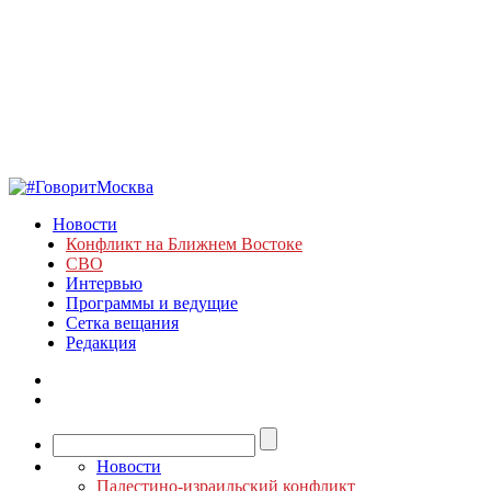
Новости
Конфликт на Ближнем Востоке
СВО
Интервью
Программы и ведущие
Сетка вещания
Редакция
Новости
Палестино-израильский конфликт