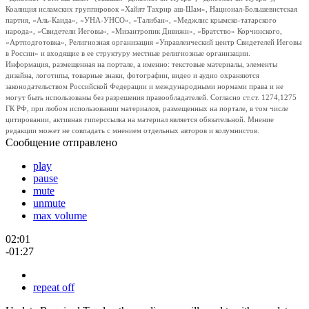
Коалиция исламских группировок «Хайят Тахрир аш-Шам», Национал-Большевистская
партия, «Аль-Каида», «УНА-УНСО», «Талибан», «Меджлис крымско-татарского
народа», «Свидетели Иеговы», «Мизантропик Дивижн», «Братство» Корчинского,
«Артподготовка», Религиозная организация «Управленческий центр Свидетелей Иеговы
в России» и входящие в ее структуру местные религиозные организации.
Информация, размещенная на портале, а именно: текстовые материалы, элементы
дизайна, логотипы, товарные знаки, фотографии, видео и аудио охраняются
законодательством Российской Федерации и международными нормами права и не
могут быть использованы без разрешения правообладателей. Согласно ст.ст. 1274,1275
ГК РФ, при любом использовании материалов, размещенных на портале, в том числе
цитировании, активная гиперссылка на материал является обязательной. Мнение
редакции может не совпадать с мнением отдельных авторов и колумнистов.
Сообщение отправлено
play
pause
mute
unmute
max volume
02:01
-01:27
repeat off