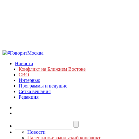
Новости
Конфликт на Ближнем Востоке
СВО
Интервью
Программы и ведущие
Сетка вещания
Редакция
Новости
Палестино-израильский конфликт