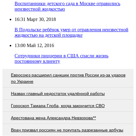
Воспитанники детского сада в Москве отравились
неизвестной жидкостью
16:31
Март 30, 2018
В Подольске ребёнок умер от отравления неизвестной
жидкостью на детской площадке
13:00
Май 12, 2016
Сотрудники пиццерии в США спасли жизнь
постоянному клиенту
Евросоюз расширил санкции против России из-за ударов
по Украине
Назван главный недостаток удалённой работы
Гороскоп Тамара Глоба, когда закончится СВО
Арестована жена Александра Невзорова**
Врач призвал россиян не покупать разрезанные арбузы