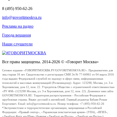
8 (495) 950-62-26
info@govoritmoskva.ru
Реклама на радио
Города вещания
Наши слушатели
Все права защищены. 2014-2026 © «Говорит Москва»
Сетевое издание «ГОВОРИТМОСКВА.РУ/GOVORITMOSKVA.RU». Предназначено для
лиц старше 16 лет. Свидетельство о регистрации СМИ Эл № 77-64961 от 04 марта 2016
года выдано Федеральной службой по надзору в сфере связи, информационных
технологий и массовых коммуникаций (Роскомнадзор). Адрес: 123298, Москва, ул. 3-я
Хорошевская, дом 12, пом. 22. Учредитель Общество с ограниченной ответственностью
«РУ ФМ» (123298 Москва, ул. 3-я Хорошевская, дом 12, пом. 22). Доменное имя сайта
GOVORITMOSKVA.RU. Территория распространения – Российская Федерация и
зарубежные страны. Языки: русский и английский. Главный редактор Бабаян Роман
Георгиевич. Email: info@govoritmoskva.ru. Номер телефона: +7 (495) 950-62-26
*Экстремистские и террористические организации, запрещенные в Российской
Федерации: «Правый сектор», «Украинская повстанческая армия» (УПА), «ИГИЛ»,
«Джабхат Фатх аш-Шам» (бывшая «Джабхат ан-Нусра», «Джебхат ан-Нусра»),