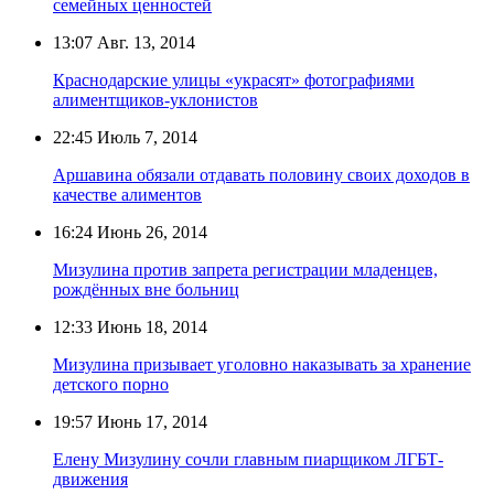
семейных ценностей
13:07
Авг. 13, 2014
Краснодарские улицы «украсят» фотографиями
алиментщиков-уклонистов
22:45
Июль 7, 2014
Аршавина обязали отдавать половину своих доходов в
качестве алиментов
16:24
Июнь 26, 2014
Мизулина против запрета регистрации младенцев,
рождённых вне больниц
12:33
Июнь 18, 2014
Мизулина призывает уголовно наказывать за хранение
детского порно
19:57
Июнь 17, 2014
Елену Мизулину сочли главным пиарщиком ЛГБТ-
движения