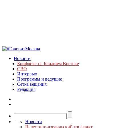
Новости
Конфликт на Ближнем Востоке
СВО
Интервью
Программы и ведущие
Сетка вещания
Редакция
Новости
Палестино-израильский конфликт