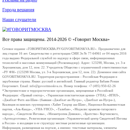
Города вещания
Наши слушатели
Все права защищены. 2014-2026 © «Говорит Москва»
Сетевое издание «ГОВОРИТМОСКВА.РУ/GOVORITMOSKVA.RU». Предназначено для
лиц старше 16 лет. Свидетельство о регистрации СМИ Эл № 77-64961 от 04 марта 2016
года выдано Федеральной службой по надзору в сфере связи, информационных
технологий и массовых коммуникаций (Роскомнадзор). Адрес: 123298, Москва, ул. 3-я
Хорошевская, дом 12, пом. 22. Учредитель Общество с ограниченной ответственностью
«РУ ФМ» (123298 Москва, ул. 3-я Хорошевская, дом 12, пом. 22). Доменное имя сайта
GOVORITMOSKVA.RU. Территория распространения – Российская Федерация и
зарубежные страны. Языки: русский и английский. Главный редактор Бабаян Роман
Георгиевич. Email: info@govoritmoskva.ru. Номер телефона: +7 (495) 950-62-26
*Экстремистские и террористические организации, запрещенные в Российской
Федерации: «Правый сектор», «Украинская повстанческая армия» (УПА), «ИГИЛ»,
«Джабхат Фатх аш-Шам» (бывшая «Джабхат ан-Нусра», «Джебхат ан-Нусра»),
Коалиция исламских группировок «Хайят Тахрир аш-Шам», Национал-Большевистская
партия, «Аль-Каида», «УНА-УНСО», «Талибан», «Меджлис крымско-татарского
народа», «Свидетели Иеговы», «Мизантропик Дивижн», «Братство» Корчинского,
«Артподготовка», Религиозная организация «Управленческий центр Свидетелей Иеговы
в России» и входящие в ее структуру местные религиозные организации.
Информация, размещенная на портале, а именно: текстовые материалы, элементы