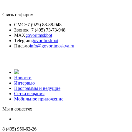
Связь с эфиром
СМС
+7 (925) 88-88-948
Звонок
+7 (495) 73-73-948
MAX
govoritmskbot
Telegram
govoritmskbot
Письмо
info@govoritmoskva.ru
Новости
Интервью
Программы и ведущие
Сетка вещания
Мобильное приложение
Мы в соцсетях
8 (495) 950-62-26