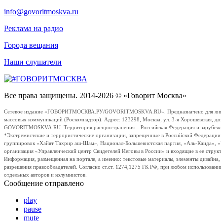
info@govoritmoskva.ru
Реклама на радио
Города вещания
Наши слушатели
Все права защищены. 2014-2026 © «Говорит Москва»
Сетевое издание «ГОВОРИТМОСКВА.РУ/GOVORITMOSKVA.RU». Предназначено для лиц стар
массовых коммуникаций (Роскомнадзор). Адрес: 123298, Москва, ул. 3-я Хорошевская, д
GOVORITMOSKVA.RU. Территория распространения – Российская Федерация и зарубежные с
*Экстремистские и террористические организации, запрещенные в Российской Федераци
группировок «Хайят Тахрир аш-Шам», Национал-Большевистская партия, «Аль-Каида», 
организация «Управленческий центр Свидетелей Иеговы в России» и входящие в ее струк
Информация, размещенная на портале, а именно: текстовые материалы, элементы дизайна
разрешения правообладателей. Согласно ст.ст. 1274,1275 ГК РФ, при любом использовани
отдельных авторов и колумнистов.
Сообщение отправлено
play
pause
mute