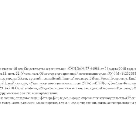
ше 16 лет. Свидетельство о регистрации СМИ Эл № 77-64961 от 04 марта 2016 года вы
ом 12, пом. 22. Учредитель Общество с ограниченной ответственностью «РУ ФМ» (123298 Мо
траны. Языки: русский и английский. Главный редактор Бабаян Роман Георгиевич. Email:
и: «Правый сектор», «Украинская повстанческая армия» (УПА), «ИГИЛ», «Джабхат Фатх а
«УНА-УНСО», «Талибан», «Меджлис крымско-татарского народа», «Свидетели Иеговы», «М
туру местные религиозные организации.
, логотипы, товарные знаки, фотографии, видео и аудио охраняются законодательством Ро
и материалов, размещенных на портале, в том числе цитировании, активная гиперссылка на 