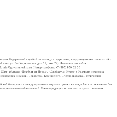
дано Федеральной службой по надзору в сфере связи, информационных технологий и
сква, ул. 3-я Хорошевская, дом 12, пом. 22). Доменное имя сайта
 info@govoritmoskva.ru. Номер телефона: +7 (495) 950-62-26
ш-Шам» (бывшая «Джабхат ан-Нусра», «Джебхат ан-Нусра»), Коалиция исламских
изантропик Дивижн», «Братство» Корчинского, «Артподготовка», Религиозная
ссийской Федерации и международными нормами права и не могут быть использованы без
материал является обязательной. Мнение редакции может не совпадать с мнением