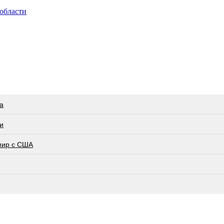
 области
а
и
мир с США