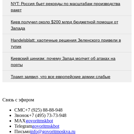
NYT: Россия бьет рекорды по масштабам производства
ракет
Киев получил около $200 млрд бюджетной помощи от
Запада
Handelsblatt: хаотичные решения Зеленского привели в
тупик
Киевский цинизм: почему Запад молчит об атаках на
порты
Трамп заявил, что все европейские армии слабые
Связь с эфиром
СМС
+7 (925) 88-88-948
Звонок
+7 (495) 73-73-948
MAX
govoritmskbot
Telegram
govoritmskbot
Письмо
info@govoritmoskva.ru