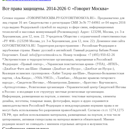
Все права защищены. 2014-2026 © «Говорит Москва»
Сетевое издание «ГОВОРИТМОСКВА.РУ/GOVORITMOSKVA.RU». Предназначено для
лиц старше 16 лет. Свидетельство о регистрации СМИ Эл № 77-64961 от 04 марта 2016
года выдано Федеральной службой по надзору в сфере связи, информационных
технологий и массовых коммуникаций (Роскомнадзор). Адрес: 123298, Москва, ул. 3-я
Хорошевская, дом 12, пом. 22. Учредитель Общество с ограниченной ответственностью
«РУ ФМ» (123298 Москва, ул. 3-я Хорошевская, дом 12, пом. 22). Доменное имя сайта
GOVORITMOSKVA.RU. Территория распространения – Российская Федерация и
зарубежные страны. Языки: русский и английский. Главный редактор Бабаян Роман
Георгиевич. Email: info@govoritmoskva.ru. Номер телефона: +7 (495) 950-62-26
*Экстремистские и террористические организации, запрещенные в Российской
Федерации: «Правый сектор», «Украинская повстанческая армия» (УПА), «ИГИЛ»,
«Джабхат Фатх аш-Шам» (бывшая «Джабхат ан-Нусра», «Джебхат ан-Нусра»),
Коалиция исламских группировок «Хайят Тахрир аш-Шам», Национал-Большевистская
партия, «Аль-Каида», «УНА-УНСО», «Талибан», «Меджлис крымско-татарского
народа», «Свидетели Иеговы», «Мизантропик Дивижн», «Братство» Корчинского,
«Артподготовка», Религиозная организация «Управленческий центр Свидетелей Иеговы
в России» и входящие в ее структуру местные религиозные организации.
Информация, размещенная на портале, а именно: текстовые материалы, элементы
дизайна, логотипы, товарные знаки, фотографии, видео и аудио охраняются
законодательством Российской Федерации и международными нормами права и не
могут быть использованы без разрешения правообладателей. Согласно ст.ст. 1274,1275
ГК РФ, при любом использовании материалов, размещенных на портале, в том числе
цитировании, активная гиперссылка на материал является обязательной. Мнение
редакции может не совпадать с мнением отдельных авторов и колумнистов.
Сообщение отправлено