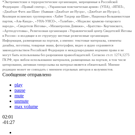
*Экстремистские и террористические организации, запрещенные в Российской
Федерации: «Правый сектор», «Украинская повстанческая армия» (УПА), «ИГИЛ»,
«Джабхат Фатх аш-Шам» (бывшая «Джабхат ан-Нусра», «Джебхат ан-Нусра»),
Коалиция исламских группировок «Хайят Тахрир аш-Шам», Национал-Большевистская
партия, «Аль-Каида», «УНА-УНСО», «Талибан», «Меджлис крымско-татарского
народа», «Свидетели Иеговы», «Мизантропик Дивижн», «Братство» Корчинского,
«Артподготовка», Религиозная организация «Управленческий центр Свидетелей Иеговы
в России» и входящие в ее структуру местные религиозные организации.
Информация, размещенная на портале, а именно: текстовые материалы, элементы
дизайна, логотипы, товарные знаки, фотографии, видео и аудио охраняются
законодательством Российской Федерации и международными нормами права и не
могут быть использованы без разрешения правообладателей. Согласно ст.ст. 1274,1275
ГК РФ, при любом использовании материалов, размещенных на портале, в том числе
цитировании, активная гиперссылка на материал является обязательной. Мнение
редакции может не совпадать с мнением отдельных авторов и колумнистов.
Сообщение отправлено
play
pause
mute
unmute
max volume
02:01
-01:27