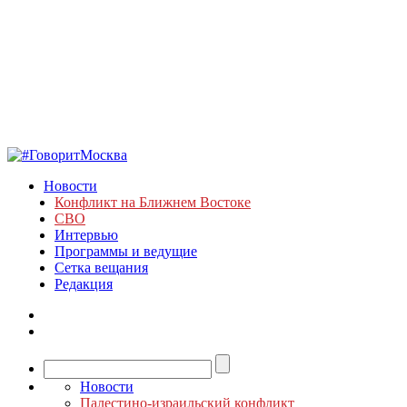
Новости
Конфликт на Ближнем Востоке
СВО
Интервью
Программы и ведущие
Сетка вещания
Редакция
Новости
Палестино-израильский конфликт