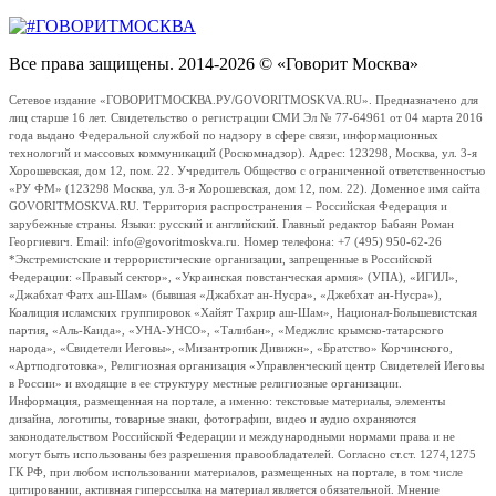
Все права защищены. 2014-2026 © «Говорит Москва»
Сетевое издание «ГОВОРИТМОСКВА.РУ/GOVORITMOSKVA.RU». Предназначено для
лиц старше 16 лет. Свидетельство о регистрации СМИ Эл № 77-64961 от 04 марта 2016
года выдано Федеральной службой по надзору в сфере связи, информационных
технологий и массовых коммуникаций (Роскомнадзор). Адрес: 123298, Москва, ул. 3-я
Хорошевская, дом 12, пом. 22. Учредитель Общество с ограниченной ответственностью
«РУ ФМ» (123298 Москва, ул. 3-я Хорошевская, дом 12, пом. 22). Доменное имя сайта
GOVORITMOSKVA.RU. Территория распространения – Российская Федерация и
зарубежные страны. Языки: русский и английский. Главный редактор Бабаян Роман
Георгиевич. Email: info@govoritmoskva.ru. Номер телефона: +7 (495) 950-62-26
*Экстремистские и террористические организации, запрещенные в Российской
Федерации: «Правый сектор», «Украинская повстанческая армия» (УПА), «ИГИЛ»,
«Джабхат Фатх аш-Шам» (бывшая «Джабхат ан-Нусра», «Джебхат ан-Нусра»),
Коалиция исламских группировок «Хайят Тахрир аш-Шам», Национал-Большевистская
партия, «Аль-Каида», «УНА-УНСО», «Талибан», «Меджлис крымско-татарского
народа», «Свидетели Иеговы», «Мизантропик Дивижн», «Братство» Корчинского,
«Артподготовка», Религиозная организация «Управленческий центр Свидетелей Иеговы
в России» и входящие в ее структуру местные религиозные организации.
Информация, размещенная на портале, а именно: текстовые материалы, элементы
дизайна, логотипы, товарные знаки, фотографии, видео и аудио охраняются
законодательством Российской Федерации и международными нормами права и не
могут быть использованы без разрешения правообладателей. Согласно ст.ст. 1274,1275
ГК РФ, при любом использовании материалов, размещенных на портале, в том числе
цитировании, активная гиперссылка на материал является обязательной. Мнение