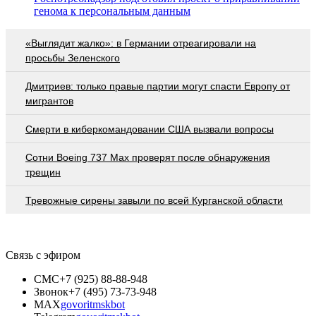
генома к персональным данным
«Выглядит жалко»: в Германии отреагировали на
просьбы Зеленского
Дмитриев: только правые партии могут спасти Европу от
мигрантов
Смерти в киберкомандовании США вызвали вопросы
Сотни Boeing 737 Max проверят после обнаружения
трещин
Тревожные сирены завыли по всей Курганской области
Связь с эфиром
СМС
+7 (925) 88-88-948
Звонок
+7 (495) 73-73-948
MAX
govoritmskbot