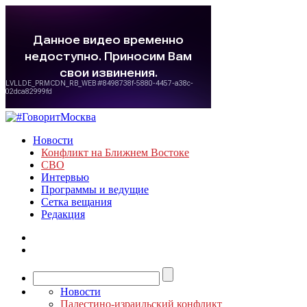
Новости
Конфликт на Ближнем Востоке
СВО
Интервью
Программы и ведущие
Сетка вещания
Редакция
Новости
Палестино-израильский конфликт