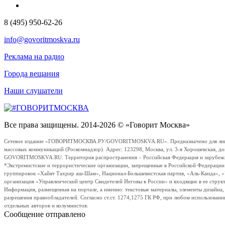
8 (495) 950-62-26
info@govoritmoskva.ru
Реклама на радио
Города вещания
Наши слушатели
Все права защищены. 2014-2026 © «Говорит Москва»
Сетевое издание «ГОВОРИТМОСКВА.РУ/GOVORITMOSKVA.RU». Предназначено для лиц стар
массовых коммуникаций (Роскомнадзор). Адрес: 123298, Москва, ул. 3-я Хорошевская, д
GOVORITMOSKVA.RU. Территория распространения – Российская Федерация и зарубежные с
*Экстремистские и террористические организации, запрещенные в Российской Федераци
группировок «Хайят Тахрир аш-Шам», Национал-Большевистская партия, «Аль-Каида», 
организация «Управленческий центр Свидетелей Иеговы в России» и входящие в ее струк
Информация, размещенная на портале, а именно: текстовые материалы, элементы дизайна
разрешения правообладателей. Согласно ст.ст. 1274,1275 ГК РФ, при любом использовани
отдельных авторов и колумнистов.
Сообщение отправлено