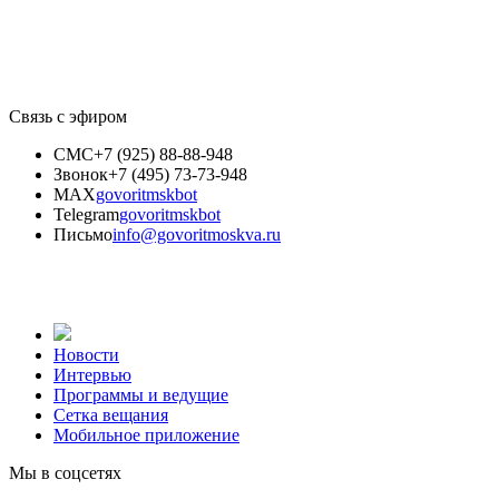
Связь с эфиром
СМС
+7 (925) 88-88-948
Звонок
+7 (495) 73-73-948
MAX
govoritmskbot
Telegram
govoritmskbot
Письмо
info@govoritmoskva.ru
Новости
Интервью
Программы и ведущие
Сетка вещания
Мобильное приложение
Мы в соцсетях