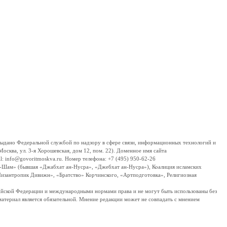
дано Федеральной службой по надзору в сфере связи, информационных технологий и
сква, ул. 3-я Хорошевская, дом 12, пом. 22). Доменное имя сайта
 info@govoritmoskva.ru. Номер телефона: +7 (495) 950-62-26
ш-Шам» (бывшая «Джабхат ан-Нусра», «Джебхат ан-Нусра»), Коалиция исламских
изантропик Дивижн», «Братство» Корчинского, «Артподготовка», Религиозная
ссийской Федерации и международными нормами права и не могут быть использованы без
материал является обязательной. Мнение редакции может не совпадать с мнением