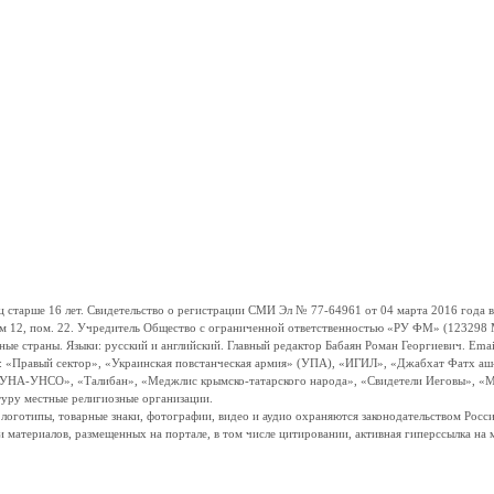
ше 16 лет. Свидетельство о регистрации СМИ Эл № 77-64961 от 04 марта 2016 года вы
ом 12, пом. 22. Учредитель Общество с ограниченной ответственностью «РУ ФМ» (123298 Мо
траны. Языки: русский и английский. Главный редактор Бабаян Роман Георгиевич. Email:
и: «Правый сектор», «Украинская повстанческая армия» (УПА), «ИГИЛ», «Джабхат Фатх а
«УНА-УНСО», «Талибан», «Меджлис крымско-татарского народа», «Свидетели Иеговы», «М
туру местные религиозные организации.
, логотипы, товарные знаки, фотографии, видео и аудио охраняются законодательством Ро
и материалов, размещенных на портале, в том числе цитировании, активная гиперссылка на 