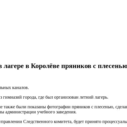
 лагере в Королёве пряников с плесень
льных каналов.
 гимназий города, где был организован летний лагерь.
ле также были показаны фотографии пряников с плесенью, сдела
оны администрации учебного заведения.
 управлении Следственного комитета, будет принято процессуа