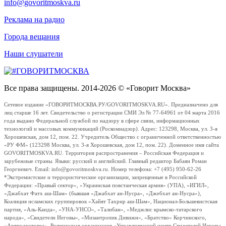
info@govoritmoskva.ru
Реклама на радио
Города вещания
Наши слушатели
Все права защищены. 2014-2026 © «Говорит Москва»
Сетевое издание «ГОВОРИТМОСКВА.РУ/GOVORITMOSKVA.RU». Предназначено для
лиц старше 16 лет. Свидетельство о регистрации СМИ Эл № 77-64961 от 04 марта 2016
года выдано Федеральной службой по надзору в сфере связи, информационных
технологий и массовых коммуникаций (Роскомнадзор). Адрес: 123298, Москва, ул. 3-я
Хорошевская, дом 12, пом. 22. Учредитель Общество с ограниченной ответственностью
«РУ ФМ» (123298 Москва, ул. 3-я Хорошевская, дом 12, пом. 22). Доменное имя сайта
GOVORITMOSKVA.RU. Территория распространения – Российская Федерация и
зарубежные страны. Языки: русский и английский. Главный редактор Бабаян Роман
Георгиевич. Email: info@govoritmoskva.ru. Номер телефона: +7 (495) 950-62-26
*Экстремистские и террористические организации, запрещенные в Российской
Федерации: «Правый сектор», «Украинская повстанческая армия» (УПА), «ИГИЛ»,
«Джабхат Фатх аш-Шам» (бывшая «Джабхат ан-Нусра», «Джебхат ан-Нусра»),
Коалиция исламских группировок «Хайят Тахрир аш-Шам», Национал-Большевистская
партия, «Аль-Каида», «УНА-УНСО», «Талибан», «Меджлис крымско-татарского
народа», «Свидетели Иеговы», «Мизантропик Дивижн», «Братство» Корчинского,
«Артподготовка», Религиозная организация «Управленческий центр Свидетелей Иеговы