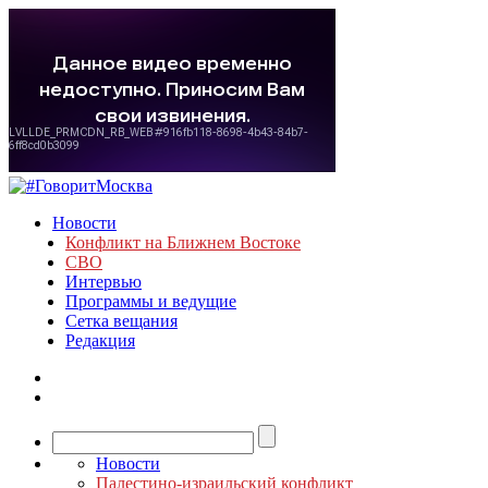
Новости
Конфликт на Ближнем Востоке
СВО
Интервью
Программы и ведущие
Сетка вещания
Редакция
Новости
Палестино-израильский конфликт