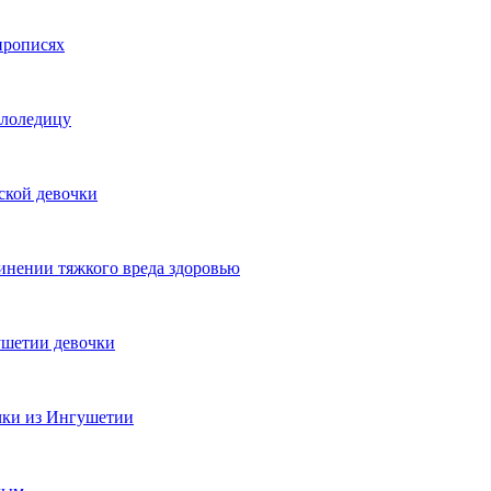
прописях
ололедицу
ской девочки
инении тяжкого вреда здоровью
ушетии девочки
чки из Ингушетии