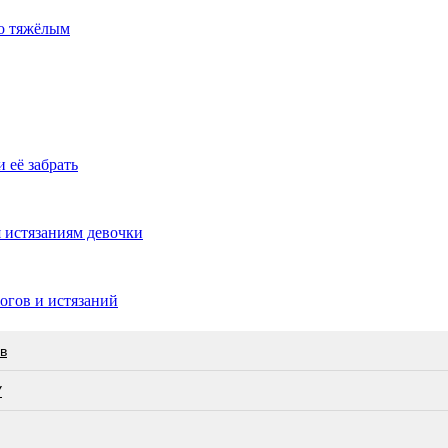
но тяжёлым
 её забрать
 истязаниям девочки
огов и истязаний
в
У