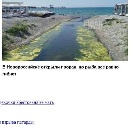
В Новороссийске открыли проран, но рыба все равно
гибнет
евочки арестована её мать
е взрыва петарды