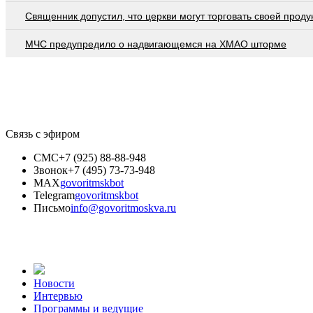
Священник допустил, что церкви могут торговать своей проду
МЧС предупредило о надвигающемся на ХМАО шторме
Связь с эфиром
СМС
+7 (925) 88-88-948
Звонок
+7 (495) 73-73-948
MAX
govoritmskbot
Telegram
govoritmskbot
Письмо
info@govoritmoskva.ru
Новости
Интервью
Программы и ведущие