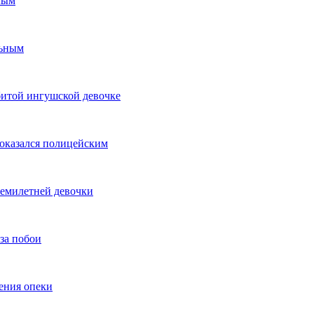
лым
льным
битой ингушской девочке
 оказался полицейским
семилетней девочки
за побои
ения опеки