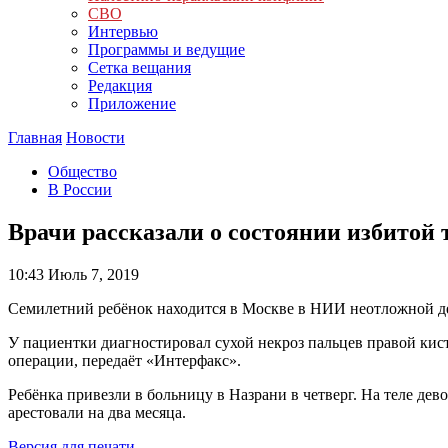
СВО
Интервью
Программы и ведущие
Сетка вещания
Редакция
Приложение
Главная
Новости
Общество
В России
Врачи рассказали о состоянии избитой
10:43
Июль 7, 2019
Семилетний ребёнок находится в Москве в НИИ неотложной де
У пациентки диагностировал сухой некроз пальцев правой кис
операции, передаёт «Интерфакс».
Ребёнка привезли в больницу в Назрани в четверг. На теле де
арестовали на два месяца.
Версия для печати