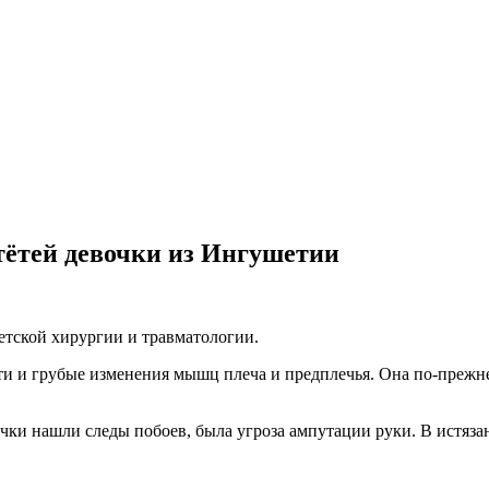
 тётей девочки из Ингушетии
тской хирургии и травматологии.
ти и грубые изменения мышц плеча и предплечья. Она по-прежне
вочки нашли следы побоев, была угроза ампутации руки. В истяз