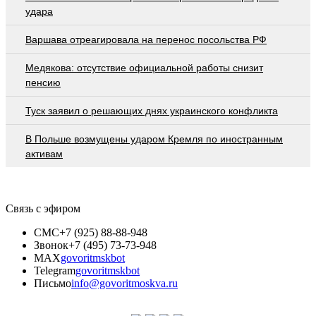
удара
Варшава отреагировала на перенос посольства РФ
Медякова: отсутствие официальной работы снизит
пенсию
Туск заявил о решающих днях украинского конфликта
В Польше возмущены ударом Кремля по иностранным
активам
Связь с эфиром
СМС
+7 (925) 88-88-948
Звонок
+7 (495) 73-73-948
MAX
govoritmskbot
Telegram
govoritmskbot
Письмо
info@govoritmoskva.ru