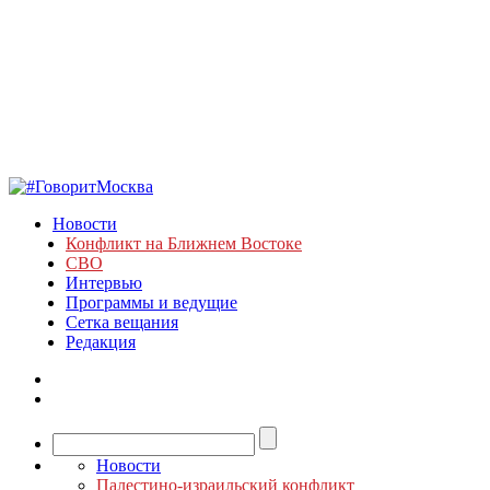
Новости
Конфликт на Ближнем Востоке
СВО
Интервью
Программы и ведущие
Сетка вещания
Редакция
Новости
Палестино-израильский конфликт