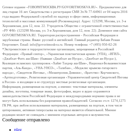
Сетевое издание «ГОВОРИТМОСКВА.РУ/GOVORITMOSKVA.RU». Предназначено для
лиц старше 16 лет. Свидетельство о регистрации СМИ Эл № 77-64961 от 04 марта 2016
года выдано Федеральной службой по надзору в сфере связи, информационных
технологий и массовых коммуникаций (Роскомнадзор). Адрес: 123298, Москва, ул. 3-я
Хорошевская, дом 12, пом. 22. Учредитель Общество с ограниченной ответственностью
«РУ ФМ» (123298 Москва, ул. 3-я Хорошевская, дом 12, пом. 22). Доменное имя сайта
GOVORITMOSKVA.RU. Территория распространения – Российская Федерация и
зарубежные страны. Языки: русский и английский. Главный редактор Бабаян Роман
Георгиевич. Email: info@govoritmoskva.ru. Номер телефона: +7 (495) 950-62-26
*Экстремистские и террористические организации, запрещенные в Российской
Федерации: «Правый сектор», «Украинская повстанческая армия» (УПА), «ИГИЛ»,
«Джабхат Фатх аш-Шам» (бывшая «Джабхат ан-Нусра», «Джебхат ан-Нусра»),
Коалиция исламских группировок «Хайят Тахрир аш-Шам», Национал-Большевистская
партия, «Аль-Каида», «УНА-УНСО», «Талибан», «Меджлис крымско-татарского
народа», «Свидетели Иеговы», «Мизантропик Дивижн», «Братство» Корчинского,
«Артподготовка», Религиозная организация «Управленческий центр Свидетелей Иеговы
в России» и входящие в ее структуру местные религиозные организации.
Информация, размещенная на портале, а именно: текстовые материалы, элементы
дизайна, логотипы, товарные знаки, фотографии, видео и аудио охраняются
законодательством Российской Федерации и международными нормами права и не
могут быть использованы без разрешения правообладателей. Согласно ст.ст. 1274,1275
ГК РФ, при любом использовании материалов, размещенных на портале, в том числе
цитировании, активная гиперссылка на материал является обязательной. Мнение
редакции может не совпадать с мнением отдельных авторов и колумнистов.
Сообщение отправлено
play