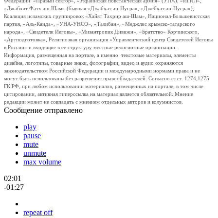
Федерации: «Правый сектор», «Украинская повстанческая армия» (УПА), «ИГИЛ»,
«Джабхат Фатх аш-Шам» (бывшая «Джабхат ан-Нусра», «Джебхат ан-Нусра»),
Коалиция исламских группировок «Хайят Тахрир аш-Шам», Национал-Большевистская
партия, «Аль-Каида», «УНА-УНСО», «Талибан», «Меджлис крымско-татарского
народа», «Свидетели Иеговы», «Мизантропик Дивижн», «Братство» Корчинского,
«Артподготовка», Религиозная организация «Управленческий центр Свидетелей Иеговы
в России» и входящие в ее структуру местные религиозные организации.
Информация, размещенная на портале, а именно: текстовые материалы, элементы
дизайна, логотипы, товарные знаки, фотографии, видео и аудио охраняются
законодательством Российской Федерации и международными нормами права и не
могут быть использованы без разрешения правообладателей. Согласно ст.ст. 1274,1275
ГК РФ, при любом использовании материалов, размещенных на портале, в том числе
цитировании, активная гиперссылка на материал является обязательной. Мнение
редакции может не совпадать с мнением отдельных авторов и колумнистов.
Сообщение отправлено
play
pause
mute
unmute
max volume
02:01
-01:27
repeat off