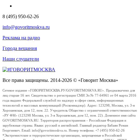
8 (495) 950-62-26
info@govoritmoskva.ru
Реклама на радио
Города вещания
Наши слушатели
Все права защищены. 2014-2026 © «Говорит Москва»
Сетевое издание «ГОВОРИТМОСКВА.РУ/GOVORITMOSKVA.RU». Предназначено для
лиц старше 16 лет. Свидетельство о регистрации СМИ Эл № 77-64961 от 04 марта 2016
года выдано Федеральной службой по надзору в сфере связи, информационных
технологий и массовых коммуникаций (Роскомнадзор). Адрес: 123298, Москва, ул. 3-я
Хорошевская, дом 12, пом. 22. Учредитель Общество с ограниченной ответственностью
«РУ ФМ» (123298 Москва, ул. 3-я Хорошевская, дом 12, пом. 22). Доменное имя сайта
GOVORITMOSKVA.RU. Территория распространения – Российская Федерация и
зарубежные страны. Языки: русский и английский. Главный редактор Бабаян Роман
Георгиевич. Email: info@govoritmoskva.ru. Номер телефона: +7 (495) 950-62-26
*Экстремистские и террористические организации, запрещенные в Российской