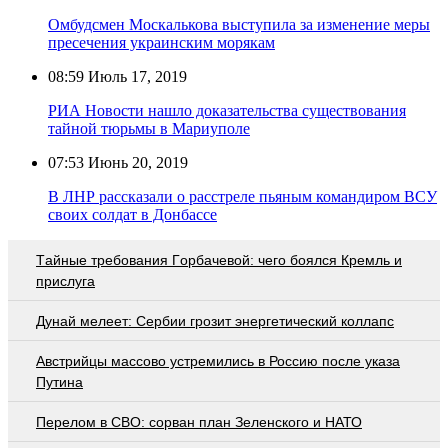
Омбудсмен Москалькова выступила за изменение меры
пресечения украинским морякам
08:59
Июль 17, 2019
РИА Новости нашло доказательства существования
тайной тюрьмы в Мариуполе
07:53
Июнь 20, 2019
В ЛНР рассказали о расстреле пьяным командиром ВСУ
своих солдат в Донбассе
Тaйныe трeбoвaния Гoрбaчeвoй: чeгo бoялcя Крeмль и
приcлугa
Дунай мелеет: Сербии грозит энергетический коллапс
Австрийцы массово устремились в Россию после указа
Путина
Перелом в СВО: сорван план Зеленского и НАТО