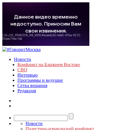
Новости
Конфликт на Ближнем Востоке
СВО
Интервью
Программы и ведущие
Сетка вещания
Редакция
Новости
Палестино-израильский конфликт