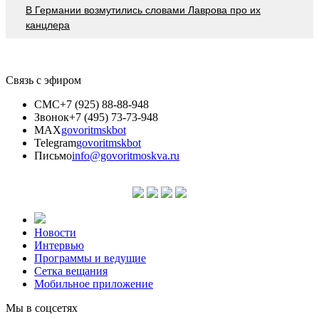
В Германии возмутились словами Лаврова про их
канцлера
Связь с эфиром
СМС
+7 (925) 88-88-948
Звонок
+7 (495) 73-73-948
MAX
govoritmskbot
Telegram
govoritmskbot
Письмо
info@govoritmoskva.ru
Новости
Интервью
Программы и ведущие
Сетка вещания
Мобильное приложение
Мы в соцсетях