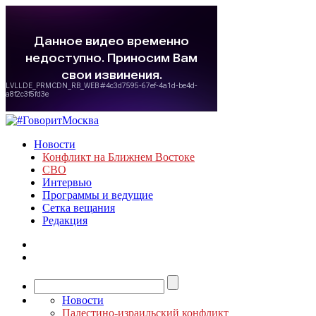
Новости
Конфликт на Ближнем Востоке
СВО
Интервью
Программы и ведущие
Сетка вещания
Редакция
Новости
Палестино-израильский конфликт