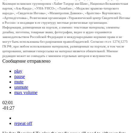
Коалиция исламских группировок «Хайят Тахрир аш-Шам», Национал-Большевистская
партия, «Аль-Каида», «УНА-УНСО», «Талибан», «Меджлис крымско-татарского
народа», «Свидетели Иеговы», «Мизантропик Дивижн», «Братство» Корчинского,
«Артподготовка», Религиозная организация «Управленческий центр Свидетелей Иеговы
в России» и входящие в ее структуру местные религиозные организации.
Информация, размещенная на портале, а именно: текстовые материалы, элементы
дизайна, логотипы, товарные знаки, фотографии, видео и аудио охраняются
законодательством Российской Федерации и международными нормами права и не
могут быть использованы без разрешения правообладателей. Согласно ст.ст. 1274,1275
ГК РФ, при любом использовании материалов, размещенных на портале, в том числе
цитировании, активная гиперссылка на материал является обязательной. Мнение
редакции может не совпадать с мнением отдельных авторов и колумнистов.
Сообщение отправлено
play
pause
mute
unmute
max volume
02:01
-01:27
repeat off