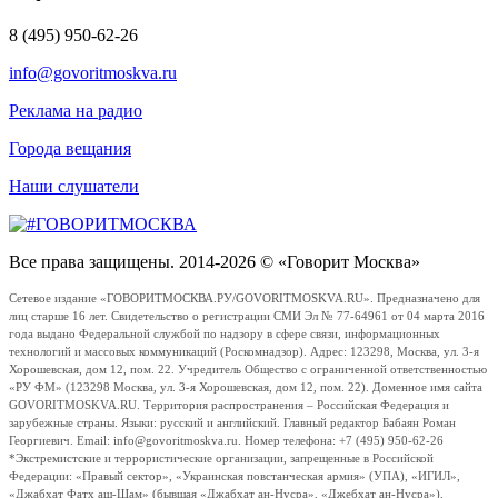
8 (495) 950-62-26
info@govoritmoskva.ru
Реклама на радио
Города вещания
Наши слушатели
Все права защищены. 2014-2026 © «Говорит Москва»
Сетевое издание «ГОВОРИТМОСКВА.РУ/GOVORITMOSKVA.RU». Предназначено для
лиц старше 16 лет. Свидетельство о регистрации СМИ Эл № 77-64961 от 04 марта 2016
года выдано Федеральной службой по надзору в сфере связи, информационных
технологий и массовых коммуникаций (Роскомнадзор). Адрес: 123298, Москва, ул. 3-я
Хорошевская, дом 12, пом. 22. Учредитель Общество с ограниченной ответственностью
«РУ ФМ» (123298 Москва, ул. 3-я Хорошевская, дом 12, пом. 22). Доменное имя сайта
GOVORITMOSKVA.RU. Территория распространения – Российская Федерация и
зарубежные страны. Языки: русский и английский. Главный редактор Бабаян Роман
Георгиевич. Email: info@govoritmoskva.ru. Номер телефона: +7 (495) 950-62-26
*Экстремистские и террористические организации, запрещенные в Российской
Федерации: «Правый сектор», «Украинская повстанческая армия» (УПА), «ИГИЛ»,
«Джабхат Фатх аш-Шам» (бывшая «Джабхат ан-Нусра», «Джебхат ан-Нусра»),