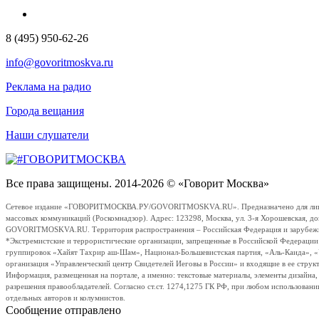
8 (495) 950-62-26
info@govoritmoskva.ru
Реклама на радио
Города вещания
Наши слушатели
Все права защищены. 2014-2026 © «Говорит Москва»
Сетевое издание «ГОВОРИТМОСКВА.РУ/GOVORITMOSKVA.RU». Предназначено для лиц стар
массовых коммуникаций (Роскомнадзор). Адрес: 123298, Москва, ул. 3-я Хорошевская, д
GOVORITMOSKVA.RU. Территория распространения – Российская Федерация и зарубежные с
*Экстремистские и террористические организации, запрещенные в Российской Федераци
группировок «Хайят Тахрир аш-Шам», Национал-Большевистская партия, «Аль-Каида», 
организация «Управленческий центр Свидетелей Иеговы в России» и входящие в ее струк
Информация, размещенная на портале, а именно: текстовые материалы, элементы дизайна
разрешения правообладателей. Согласно ст.ст. 1274,1275 ГК РФ, при любом использовани
отдельных авторов и колумнистов.
Сообщение отправлено