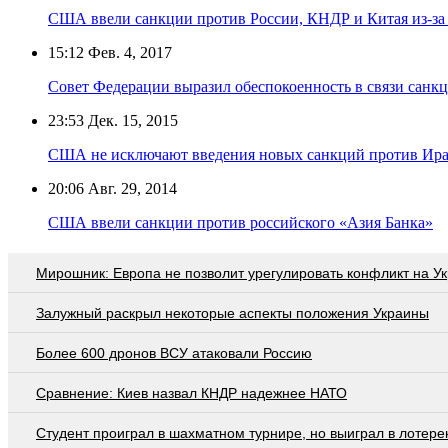
США ввели санкции против России, КНДР и Китая из-за
15:12
Фев. 4, 2017
Совет Федерации выразил обеспокоенность в связи сан
23:53
Дек. 15, 2015
США не исключают введения новых санкций против Ир
20:06
Авг. 29, 2014
США ввели санкции против российского «Азия Банка»
Мирошник: Европа не позволит урегулировать конфликт на У
Залужный раскрыл некоторые аспекты положения Украины
Более 600 дронов ВСУ атаковали Россию
Сравнение: Киев назвал КНДР надежнее НАТО
Студент проиграл в шахматном турнире, но выиграл в лотер