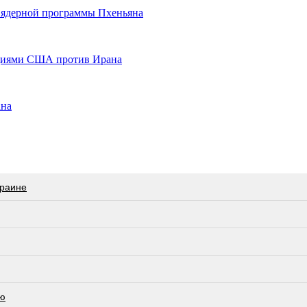
 ядерной программы Пхеньяна
кциями США против Ирана
ана
краине
ею