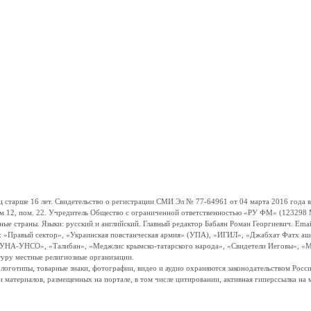
ше 16 лет. Свидетельство о регистрации СМИ Эл № 77-64961 от 04 марта 2016 года вы
ом 12, пом. 22. Учредитель Общество с ограниченной ответственностью «РУ ФМ» (123298 Мо
траны. Языки: русский и английский. Главный редактор Бабаян Роман Георгиевич. Email:
и: «Правый сектор», «Украинская повстанческая армия» (УПА), «ИГИЛ», «Джабхат Фатх а
«УНА-УНСО», «Талибан», «Меджлис крымско-татарского народа», «Свидетели Иеговы», «М
туру местные религиозные организации.
, логотипы, товарные знаки, фотографии, видео и аудио охраняются законодательством Ро
и материалов, размещенных на портале, в том числе цитировании, активная гиперссылка на 