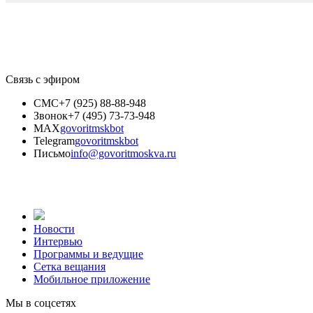
Связь с эфиром
СМС
+7 (925) 88-88-948
Звонок
+7 (495) 73-73-948
MAX
govoritmskbot
Telegram
govoritmskbot
Письмо
info@govoritmoskva.ru
Новости
Интервью
Программы и ведущие
Сетка вещания
Мобильное приложение
Мы в соцсетях