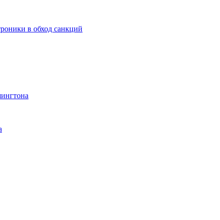
роники в обход санкций
шингтона
а