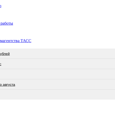
р
 работы
рмагентства ТАСС
рублей
с
о августа