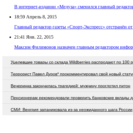
В интернет-издании «Медуза» сменился главный редакто
18:59
Апрель 8, 2015
Главный редактор газеты «Спорт-Экспресс» отстранён от
21:41
Янв. 22, 2015
Максим Филимонов назначен главным редактором инфо
Уцелевшие товары со склада Wildberries распродают по 100 
Террорист Павел Дуров* прокомментировал свой новый стату
Вечеринка закончилась трагедией: мужчину проглотил питон
Пенсионерам рекомендовали проверить банковские вклады д
СМИ: Венгрия запаниковала из-за неожиданного шага России