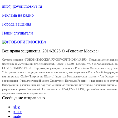
info@govoritmoskva.ru
Реклама на радио
Города вещания
Наши слушатели
Все права защищены. 2014-2026 © «Говорит Москва»
Сетевое издание «ГОВОРИТМОСКВА.РУ/GOVORITMOSKVA.RU». Предназначено для лиц стар
массовых коммуникаций (Роскомнадзор). Адрес: 123298, Москва, ул. 3-я Хорошевская, д
GOVORITMOSKVA.RU. Территория распространения – Российская Федерация и зарубежные с
*Экстремистские и террористические организации, запрещенные в Российской Федераци
группировок «Хайят Тахрир аш-Шам», Национал-Большевистская партия, «Аль-Каида», 
организация «Управленческий центр Свидетелей Иеговы в России» и входящие в ее струк
Информация, размещенная на портале, а именно: текстовые материалы, элементы дизайна
разрешения правообладателей. Согласно ст.ст. 1274,1275 ГК РФ, при любом использовани
отдельных авторов и колумнистов.
Сообщение отправлено
play
pause
mute