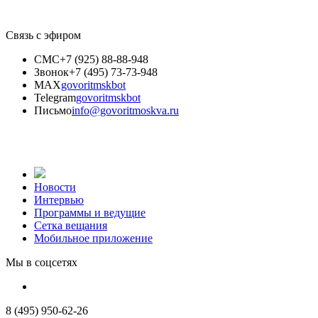
Связь с эфиром
СМС
+7 (925) 88-88-948
Звонок
+7 (495) 73-73-948
MAX
govoritmskbot
Telegram
govoritmskbot
Письмо
info@govoritmoskva.ru
Новости
Интервью
Программы и ведущие
Сетка вещания
Мобильное приложение
Мы в соцсетях
8 (495) 950-62-26