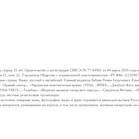
ше 16 лет. Свидетельство о регистрации СМИ Эл № 77-64961 от 04 марта 2016 года вы
ом 12, пом. 22. Учредитель Общество с ограниченной ответственностью «РУ ФМ» (123298 Мо
траны. Языки: русский и английский. Главный редактор Бабаян Роман Георгиевич. Email:
и: «Правый сектор», «Украинская повстанческая армия» (УПА), «ИГИЛ», «Джабхат Фатх а
«УНА-УНСО», «Талибан», «Меджлис крымско-татарского народа», «Свидетели Иеговы», «М
туру местные религиозные организации.
, логотипы, товарные знаки, фотографии, видео и аудио охраняются законодательством Ро
и материалов, размещенных на портале, в том числе цитировании, активная гиперссылка на 