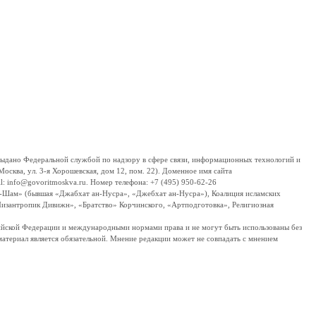
дано Федеральной службой по надзору в сфере связи, информационных технологий и
сква, ул. 3-я Хорошевская, дом 12, пом. 22). Доменное имя сайта
 info@govoritmoskva.ru. Номер телефона: +7 (495) 950-62-26
ш-Шам» (бывшая «Джабхат ан-Нусра», «Джебхат ан-Нусра»), Коалиция исламских
изантропик Дивижн», «Братство» Корчинского, «Артподготовка», Религиозная
ссийской Федерации и международными нормами права и не могут быть использованы без
материал является обязательной. Мнение редакции может не совпадать с мнением