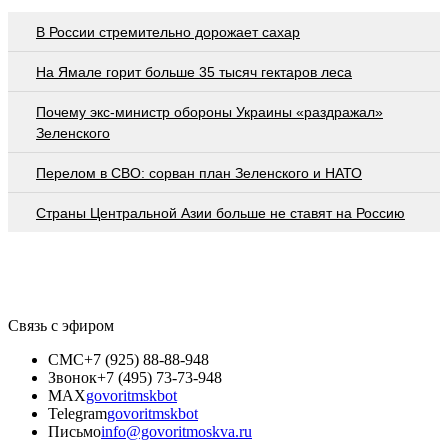
В России стремительно дорожает сахар
На Ямале горит больше 35 тысяч гектаров леса
Почему экс-министр обороны Украины «раздражал»
Зеленского
Перелом в СВО: сорван план Зеленского и НАТО
Страны Центральной Азии больше не ставят на Россию
Связь с эфиром
СМС
+7 (925) 88-88-948
Звонок
+7 (495) 73-73-948
MAX
govoritmskbot
Telegram
govoritmskbot
Письмо
info@govoritmoskva.ru