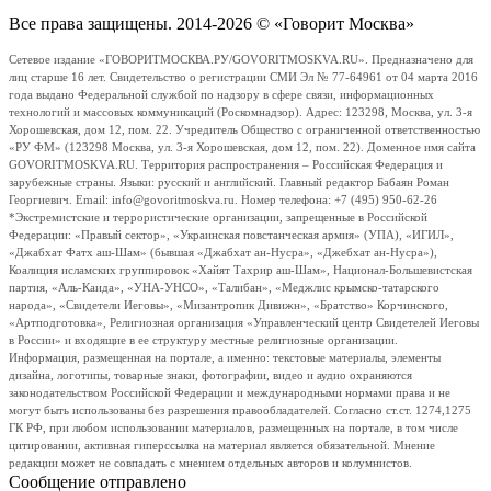
Все права защищены. 2014-2026 © «Говорит Москва»
Сетевое издание «ГОВОРИТМОСКВА.РУ/GOVORITMOSKVA.RU». Предназначено для
лиц старше 16 лет. Свидетельство о регистрации СМИ Эл № 77-64961 от 04 марта 2016
года выдано Федеральной службой по надзору в сфере связи, информационных
технологий и массовых коммуникаций (Роскомнадзор). Адрес: 123298, Москва, ул. 3-я
Хорошевская, дом 12, пом. 22. Учредитель Общество с ограниченной ответственностью
«РУ ФМ» (123298 Москва, ул. 3-я Хорошевская, дом 12, пом. 22). Доменное имя сайта
GOVORITMOSKVA.RU. Территория распространения – Российская Федерация и
зарубежные страны. Языки: русский и английский. Главный редактор Бабаян Роман
Георгиевич. Email: info@govoritmoskva.ru. Номер телефона: +7 (495) 950-62-26
*Экстремистские и террористические организации, запрещенные в Российской
Федерации: «Правый сектор», «Украинская повстанческая армия» (УПА), «ИГИЛ»,
«Джабхат Фатх аш-Шам» (бывшая «Джабхат ан-Нусра», «Джебхат ан-Нусра»),
Коалиция исламских группировок «Хайят Тахрир аш-Шам», Национал-Большевистская
партия, «Аль-Каида», «УНА-УНСО», «Талибан», «Меджлис крымско-татарского
народа», «Свидетели Иеговы», «Мизантропик Дивижн», «Братство» Корчинского,
«Артподготовка», Религиозная организация «Управленческий центр Свидетелей Иеговы
в России» и входящие в ее структуру местные религиозные организации.
Информация, размещенная на портале, а именно: текстовые материалы, элементы
дизайна, логотипы, товарные знаки, фотографии, видео и аудио охраняются
законодательством Российской Федерации и международными нормами права и не
могут быть использованы без разрешения правообладателей. Согласно ст.ст. 1274,1275
ГК РФ, при любом использовании материалов, размещенных на портале, в том числе
цитировании, активная гиперссылка на материал является обязательной. Мнение
редакции может не совпадать с мнением отдельных авторов и колумнистов.
Сообщение отправлено