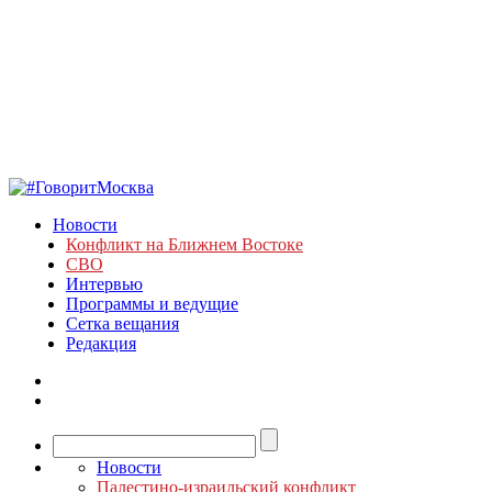
Новости
Конфликт на Ближнем Востоке
СВО
Интервью
Программы и ведущие
Сетка вещания
Редакция
Новости
Палестино-израильский конфликт