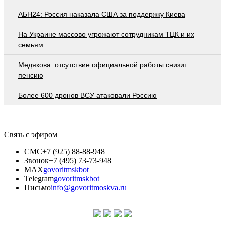
АБН24: Россия наказала США за поддержку Киева
На Украине массово угрожают сотрудникам ТЦК и их
семьям
Медякова: отсутствие официальной работы снизит
пенсию
Более 600 дронов ВСУ атаковали Россию
Связь с эфиром
СМС
+7 (925) 88-88-948
Звонок
+7 (495) 73-73-948
MAX
govoritmskbot
Telegram
govoritmskbot
Письмо
info@govoritmoskva.ru