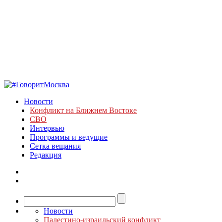
Новости
Конфликт на Ближнем Востоке
СВО
Интервью
Программы и ведущие
Сетка вещания
Редакция
Новости
Палестино-израильский конфликт