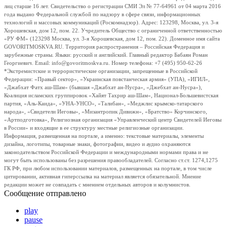
лиц старше 16 лет. Свидетельство о регистрации СМИ Эл № 77-64961 от 04 марта 2016
года выдано Федеральной службой по надзору в сфере связи, информационных
технологий и массовых коммуникаций (Роскомнадзор). Адрес: 123298, Москва, ул. 3-я
Хорошевская, дом 12, пом. 22. Учредитель Общество с ограниченной ответственностью
«РУ ФМ» (123298 Москва, ул. 3-я Хорошевская, дом 12, пом. 22). Доменное имя сайта
GOVORITMOSKVA.RU. Территория распространения – Российская Федерация и
зарубежные страны. Языки: русский и английский. Главный редактор Бабаян Роман
Георгиевич. Email: info@govoritmoskva.ru. Номер телефона: +7 (495) 950-62-26
*Экстремистские и террористические организации, запрещенные в Российской
Федерации: «Правый сектор», «Украинская повстанческая армия» (УПА), «ИГИЛ»,
«Джабхат Фатх аш-Шам» (бывшая «Джабхат ан-Нусра», «Джебхат ан-Нусра»),
Коалиция исламских группировок «Хайят Тахрир аш-Шам», Национал-Большевистская
партия, «Аль-Каида», «УНА-УНСО», «Талибан», «Меджлис крымско-татарского
народа», «Свидетели Иеговы», «Мизантропик Дивижн», «Братство» Корчинского,
«Артподготовка», Религиозная организация «Управленческий центр Свидетелей Иеговы
в России» и входящие в ее структуру местные религиозные организации.
Информация, размещенная на портале, а именно: текстовые материалы, элементы
дизайна, логотипы, товарные знаки, фотографии, видео и аудио охраняются
законодательством Российской Федерации и международными нормами права и не
могут быть использованы без разрешения правообладателей. Согласно ст.ст. 1274,1275
ГК РФ, при любом использовании материалов, размещенных на портале, в том числе
цитировании, активная гиперссылка на материал является обязательной. Мнение
редакции может не совпадать с мнением отдельных авторов и колумнистов.
Сообщение отправлено
play
pause