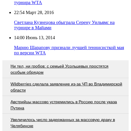
турнира WTA
22:54
Март 28, 2016
Светлана Кузнецова обыграла Серену Уильямс на
турнире в Майами
14:00
Июнь 13, 2014
Марию Шарапову признали лучшей теннисисткой мая
по версии WTA
Ни тел, ни гробов: с семьей Усольцевых простятся
особым обрядом
Wildberries cделала заявление из-за ЧП во Владимирской
области
Австрийцы массово устремились в Россию после указа
Путина
Увеличилось число задержанных за массовую драку в
Челябинске