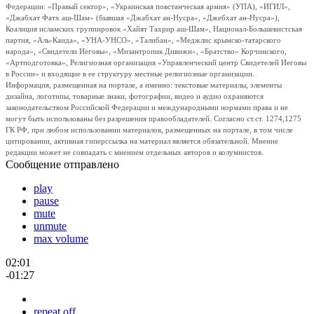
Федерации: «Правый сектор», «Украинская повстанческая армия» (УПА), «ИГИЛ»,
«Джабхат Фатх аш-Шам» (бывшая «Джабхат ан-Нусра», «Джебхат ан-Нусра»),
Коалиция исламских группировок «Хайят Тахрир аш-Шам», Национал-Большевистская
партия, «Аль-Каида», «УНА-УНСО», «Талибан», «Меджлис крымско-татарского
народа», «Свидетели Иеговы», «Мизантропик Дивижн», «Братство» Корчинского,
«Артподготовка», Религиозная организация «Управленческий центр Свидетелей Иеговы
в России» и входящие в ее структуру местные религиозные организации.
Информация, размещенная на портале, а именно: текстовые материалы, элементы
дизайна, логотипы, товарные знаки, фотографии, видео и аудио охраняются
законодательством Российской Федерации и международными нормами права и не
могут быть использованы без разрешения правообладателей. Согласно ст.ст. 1274,1275
ГК РФ, при любом использовании материалов, размещенных на портале, в том числе
цитировании, активная гиперссылка на материал является обязательной. Мнение
редакции может не совпадать с мнением отдельных авторов и колумнистов.
Сообщение отправлено
play
pause
mute
unmute
max volume
02:01
-01:27
repeat off