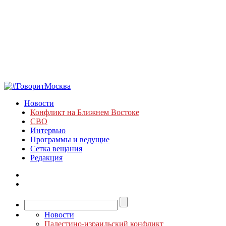
Новости
Конфликт на Ближнем Востоке
СВО
Интервью
Программы и ведущие
Сетка вещания
Редакция
Новости
Палестино-израильский конфликт