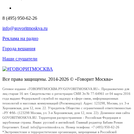
8 (495) 950-62-26
info@govoritmoskva.ru
Реклама на радио
Города вещания
Наши слушатели
Все права защищены. 2014-2026 © «Говорит Москва»
Сетевое издание «ГОВОРИТМОСКВА.РУ/GOVORITMOSKVA.RU». Предназначено для
лиц старше 16 лет. Свидетельство о регистрации СМИ Эл № 77-64961 от 04 марта 2016
года выдано Федеральной службой по надзору в сфере связи, информационных
технологий и массовых коммуникаций (Роскомнадзор). Адрес: 123298, Москва, ул. 3-я
Хорошевская, дом 12, пом. 22. Учредитель Общество с ограниченной ответственностью
«РУ ФМ» (123298 Москва, ул. 3-я Хорошевская, дом 12, пом. 22). Доменное имя сайта
GOVORITMOSKVA.RU. Территория распространения – Российская Федерация и
зарубежные страны. Языки: русский и английский. Главный редактор Бабаян Роман
Георгиевич. Email: info@govoritmoskva.ru. Номер телефона: +7 (495) 950-62-26
*Экстремистские и террористические организации, запрещенные в Российской