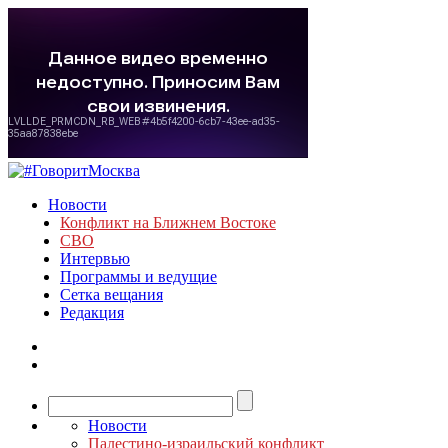
Новости
Конфликт на Ближнем Востоке
СВО
Интервью
Программы и ведущие
Сетка вещания
Редакция
Новости
Палестино-израильский конфликт