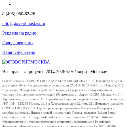
8 (495) 950-62-26
info@govoritmoskva.ru
Реклама на радио
Города вещания
Наши слушатели
Все права защищены. 2014-2026 © «Говорит Москва»
Сетевое издание «ГОВОРИТМОСКВА.РУ/GOVORITMOSKVA.RU». Предназначено для
лиц старше 16 лет. Свидетельство о регистрации СМИ Эл № 77-64961 от 04 марта 2016
года выдано Федеральной службой по надзору в сфере связи, информационных
технологий и массовых коммуникаций (Роскомнадзор). Адрес: 123298, Москва, ул. 3-я
Хорошевская, дом 12, пом. 22. Учредитель Общество с ограниченной ответственностью
«РУ ФМ» (123298 Москва, ул. 3-я Хорошевская, дом 12, пом. 22). Доменное имя сайта
GOVORITMOSKVA.RU. Территория распространения – Российская Федерация и
зарубежные страны. Языки: русский и английский. Главный редактор Бабаян Роман
Георгиевич. Email: info@govoritmoskva.ru. Номер телефона: +7 (495) 950-62-26
*Экстремистские и террористические организации, запрещенные в Российской
Федерации: «Правый сектор», «Украинская повстанческая армия» (УПА), «ИГИЛ»,