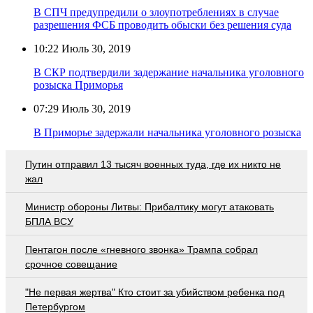
В СПЧ предупредили о злоупотреблениях в случае
разрешения ФСБ проводить обыски без решения суда
10:22
Июль 30, 2019
В СКР подтвердили задержание начальника уголовного
розыска Приморья
07:29
Июль 30, 2019
В Приморье задержали начальника уголовного розыска
Путин отправил 13 тысяч военных туда, где их никто не
жал
Министр обороны Литвы: Прибалтику могут атаковать
БПЛА ВСУ
Пентагон после «гневного звонка» Трампа собрал
срочное совещание
"Не первая жертва" Кто стоит за убийством ребенка под
Петербургом