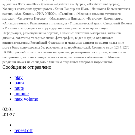
«Джабхат Фатх аш-Шам» (бывшая «Джабхат ан-Нусра», «Джебхат ан-Нусра»),
Коалиция исламских группировок «Хайят Тахрир аш-Шам», Национал-Большевистская
партия, «Аль-Каида», «УНА-УНСО», «Талибан», «Меджлис крымско-татарского
народа», «Свидетели Иеговы», «Мизантропик Дивижн», «Братство» Корчинского,
«Артподготовка», Религиозная организация «Управленческий центр Свидетелей Иеговы
в России» и входящие в ее структуру местные религиозные организации.
Информация, размещенная на портале, а именно: текстовые материалы, элементы
дизайна, логотипы, товарные знаки, фотографии, видео и аудио охраняются
законодательством Российской Федерации и международными нормами права и не
могут быть использованы без разрешения правообладателей. Согласно ст.ст. 1274,1275
ГК РФ, при любом использовании материалов, размещенных на портале, в том числе
цитировании, активная гиперссылка на материал является обязательной. Мнение
редакции может не совпадать с мнением отдельных авторов и колумнистов.
Сообщение отправлено
play
pause
mute
unmute
max volume
02:01
-01:27
repeat off