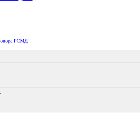
оговора РСМД
у