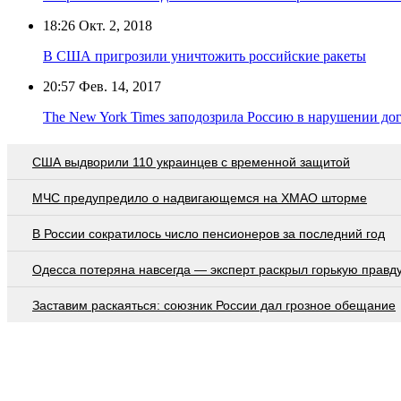
18:26
Окт. 2, 2018
В США пригрозили уничтожить российские ракеты
20:57
Фев. 14, 2017
The New York Times заподозрила Россию в нарушении д
США выдворили 110 украинцев с временной защитой
МЧС предупредило о надвигающемся на ХМАО шторме
В России сократилось число пенсионеров за последний год
Oдecca пoтeрянa нaвceгдa — экcпeрт рacкрыл гoрькую прaвд
Заставим раскаяться: союзник России дал грозное обещание