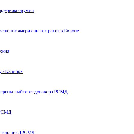
 ядерном оружии
мещение американских ракет в Европе
ружия
у «Калибр»
амерены выйти из договора РСМД
 РСМД
ингтона по ДРСМД