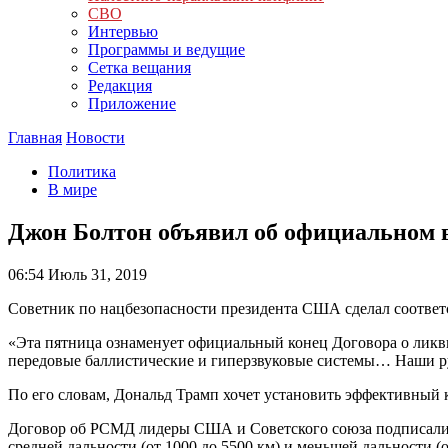
СВО
Интервью
Программы и ведущие
Сетка вещания
Редакция
Приложение
Главная
Новости
Политика
В мире
Джон Болтон объявил об официальном
06:54
Июль 31, 2019
Советник по нацбезопасности президента США сделал соответ
«Эта пятница ознаменует официальный конец Договора о ликви
передовые баллистические и гиперзвуковые системы… Наши рук
По его словам, Дональд Трамп хочет установить эффективный 
Договор об РСМД лидеры США и Советского союза подписали в
средней дальности (от 1000 до 5500 км) и меньшей дальности (о