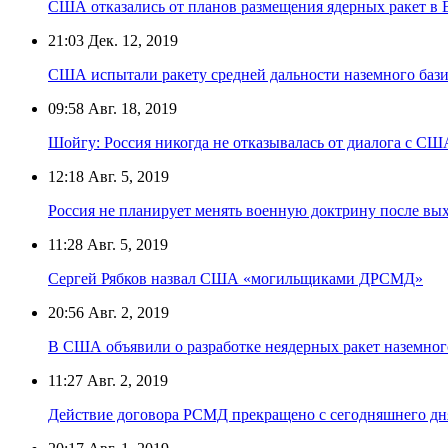
США отказались от планов размещения ядерных ракет в 
21:03
Дек. 12, 2019
США испытали ракету средней дальности наземного баз
09:58
Авг. 18, 2019
Шойгу: Россия никогда не отказывалась от диалога с СШ
12:18
Авг. 5, 2019
Россия не планирует менять военную доктрину после в
11:28
Авг. 5, 2019
Сергей Рябков назвал США «могильщиками ДРСМД»
20:56
Авг. 2, 2019
В США объявили о разработке неядерных ракет наземног
11:27
Авг. 2, 2019
Действие договора РСМД прекращено с сегодняшнего д