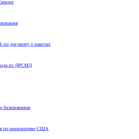
Европе
ирования
А по договору о ракетах
ыхода из ДРСМД
о базирования
ня по инициативе США