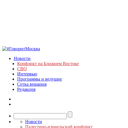
Новости
Конфликт на Ближнем Востоке
СВО
Интервью
Программы и ведущие
Сетка вещания
Редакция
Новости
Палестино-израильский конфликт