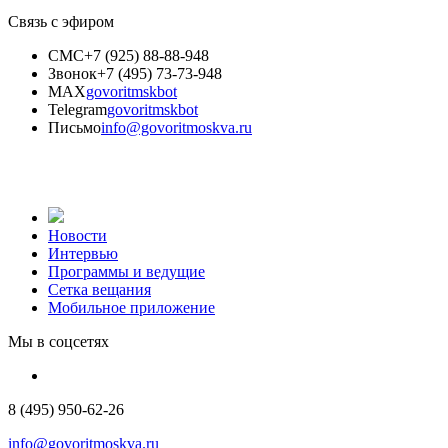
Связь с эфиром
СМС
+7 (925) 88-88-948
Звонок
+7 (495) 73-73-948
MAX
govoritmskbot
Telegram
govoritmskbot
Письмо
info@govoritmoskva.ru
Новости
Интервью
Программы и ведущие
Сетка вещания
Мобильное приложение
Мы в соцсетях
8 (495) 950-62-26
info@govoritmoskva.ru