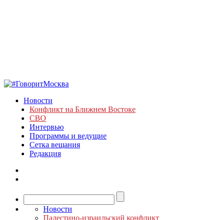
Новости
Конфликт на Ближнем Востоке
СВО
Интервью
Программы и ведущие
Сетка вещания
Редакция
Новости
Палестино-израильский конфликт