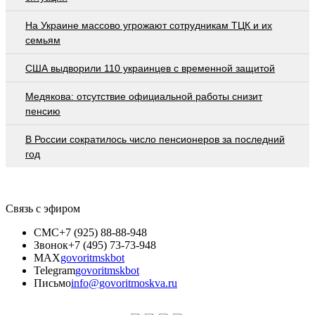
На Украине массово угрожают сотрудникам ТЦК и их
семьям
США выдворили 110 украинцев с временной защитой
Медякова: отсутствие официальной работы снизит
пенсию
В России сократилось число пенсионеров за последний
год
Связь с эфиром
СМС
+7 (925) 88-88-948
Звонок
+7 (495) 73-73-948
MAX
govoritmskbot
Telegram
govoritmskbot
Письмо
info@govoritmoskva.ru