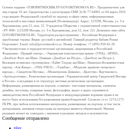
Сетевое издание «ГОВОРИТМОСКВА.РУ/GOVORITMOSKVA.RU». Предназначено для
лиц старше 16 лет. Свидетельство о регистрации СМИ Эл № 77-64961 от 04 марта 2016
года выдано Федеральной службой по надзору в сфере связи, информационных
технологий и массовых коммуникаций (Роскомнадзор). Адрес: 123298, Москва, ул. 3-я
Хорошевская, дом 12, пом. 22. Учредитель Общество с ограниченной ответственностью
«РУ ФМ» (123298 Москва, ул. 3-я Хорошевская, дом 12, пом. 22). Доменное имя сайта
GOVORITMOSKVA.RU. Территория распространения – Российская Федерация и
зарубежные страны. Языки: русский и английский. Главный редактор Бабаян Роман
Георгиевич. Email: info@govoritmoskva.ru. Номер телефона: +7 (495) 950-62-26
*Экстремистские и террористические организации, запрещенные в Российской
Федерации: «Правый сектор», «Украинская повстанческая армия» (УПА), «ИГИЛ»,
«Джабхат Фатх аш-Шам» (бывшая «Джабхат ан-Нусра», «Джебхат ан-Нусра»),
Коалиция исламских группировок «Хайят Тахрир аш-Шам», Национал-Большевистская
партия, «Аль-Каида», «УНА-УНСО», «Талибан», «Меджлис крымско-татарского
народа», «Свидетели Иеговы», «Мизантропик Дивижн», «Братство» Корчинского,
«Артподготовка», Религиозная организация «Управленческий центр Свидетелей Иеговы
в России» и входящие в ее структуру местные религиозные организации.
Информация, размещенная на портале, а именно: текстовые материалы, элементы
дизайна, логотипы, товарные знаки, фотографии, видео и аудио охраняются
законодательством Российской Федерации и международными нормами права и не
могут быть использованы без разрешения правообладателей. Согласно ст.ст. 1274,1275
ГК РФ, при любом использовании материалов, размещенных на портале, в том числе
цитировании, активная гиперссылка на материал является обязательной. Мнение
редакции может не совпадать с мнением отдельных авторов и колумнистов.
Сообщение отправлено
play