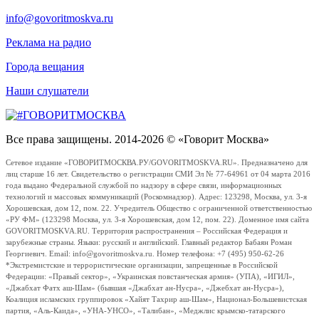
info@govoritmoskva.ru
Реклама на радио
Города вещания
Наши слушатели
Все права защищены. 2014-2026 © «Говорит Москва»
Сетевое издание «ГОВОРИТМОСКВА.РУ/GOVORITMOSKVA.RU». Предназначено для
лиц старше 16 лет. Свидетельство о регистрации СМИ Эл № 77-64961 от 04 марта 2016
года выдано Федеральной службой по надзору в сфере связи, информационных
технологий и массовых коммуникаций (Роскомнадзор). Адрес: 123298, Москва, ул. 3-я
Хорошевская, дом 12, пом. 22. Учредитель Общество с ограниченной ответственностью
«РУ ФМ» (123298 Москва, ул. 3-я Хорошевская, дом 12, пом. 22). Доменное имя сайта
GOVORITMOSKVA.RU. Территория распространения – Российская Федерация и
зарубежные страны. Языки: русский и английский. Главный редактор Бабаян Роман
Георгиевич. Email: info@govoritmoskva.ru. Номер телефона: +7 (495) 950-62-26
*Экстремистские и террористические организации, запрещенные в Российской
Федерации: «Правый сектор», «Украинская повстанческая армия» (УПА), «ИГИЛ»,
«Джабхат Фатх аш-Шам» (бывшая «Джабхат ан-Нусра», «Джебхат ан-Нусра»),
Коалиция исламских группировок «Хайят Тахрир аш-Шам», Национал-Большевистская
партия, «Аль-Каида», «УНА-УНСО», «Талибан», «Меджлис крымско-татарского