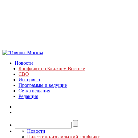
Новости
Конфликт на Ближнем Востоке
СВО
Интервью
Программы и ведущие
Сетка вещания
Редакция
Новости
Палестино-израильский конфликт