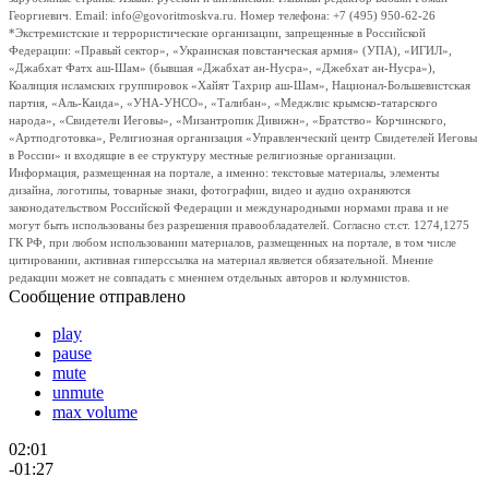
Георгиевич. Email: info@govoritmoskva.ru. Номер телефона: +7 (495) 950-62-26
*Экстремистские и террористические организации, запрещенные в Российской
Федерации: «Правый сектор», «Украинская повстанческая армия» (УПА), «ИГИЛ»,
«Джабхат Фатх аш-Шам» (бывшая «Джабхат ан-Нусра», «Джебхат ан-Нусра»),
Коалиция исламских группировок «Хайят Тахрир аш-Шам», Национал-Большевистская
партия, «Аль-Каида», «УНА-УНСО», «Талибан», «Меджлис крымско-татарского
народа», «Свидетели Иеговы», «Мизантропик Дивижн», «Братство» Корчинского,
«Артподготовка», Религиозная организация «Управленческий центр Свидетелей Иеговы
в России» и входящие в ее структуру местные религиозные организации.
Информация, размещенная на портале, а именно: текстовые материалы, элементы
дизайна, логотипы, товарные знаки, фотографии, видео и аудио охраняются
законодательством Российской Федерации и международными нормами права и не
могут быть использованы без разрешения правообладателей. Согласно ст.ст. 1274,1275
ГК РФ, при любом использовании материалов, размещенных на портале, в том числе
цитировании, активная гиперссылка на материал является обязательной. Мнение
редакции может не совпадать с мнением отдельных авторов и колумнистов.
Сообщение отправлено
play
pause
mute
unmute
max volume
02:01
-01:27