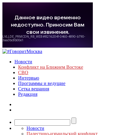
Новости
Конфликт на Ближнем Востоке
СВО
Интервью
Программы и ведущие
Сетка вещания
Редакция
Новости
Палестино-израильский конфликт