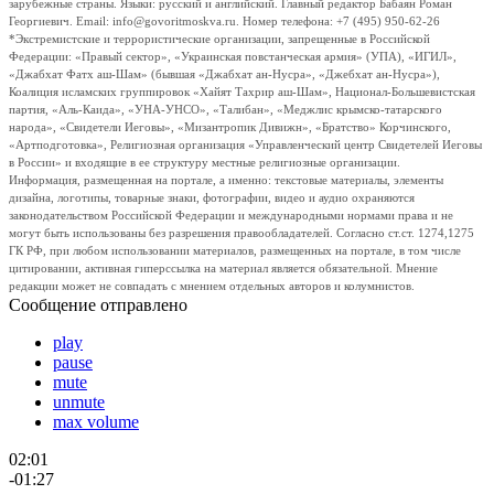
зарубежные страны. Языки: русский и английский. Главный редактор Бабаян Роман
Георгиевич. Email: info@govoritmoskva.ru. Номер телефона: +7 (495) 950-62-26
*Экстремистские и террористические организации, запрещенные в Российской
Федерации: «Правый сектор», «Украинская повстанческая армия» (УПА), «ИГИЛ»,
«Джабхат Фатх аш-Шам» (бывшая «Джабхат ан-Нусра», «Джебхат ан-Нусра»),
Коалиция исламских группировок «Хайят Тахрир аш-Шам», Национал-Большевистская
партия, «Аль-Каида», «УНА-УНСО», «Талибан», «Меджлис крымско-татарского
народа», «Свидетели Иеговы», «Мизантропик Дивижн», «Братство» Корчинского,
«Артподготовка», Религиозная организация «Управленческий центр Свидетелей Иеговы
в России» и входящие в ее структуру местные религиозные организации.
Информация, размещенная на портале, а именно: текстовые материалы, элементы
дизайна, логотипы, товарные знаки, фотографии, видео и аудио охраняются
законодательством Российской Федерации и международными нормами права и не
могут быть использованы без разрешения правообладателей. Согласно ст.ст. 1274,1275
ГК РФ, при любом использовании материалов, размещенных на портале, в том числе
цитировании, активная гиперссылка на материал является обязательной. Мнение
редакции может не совпадать с мнением отдельных авторов и колумнистов.
Сообщение отправлено
play
pause
mute
unmute
max volume
02:01
-01:27