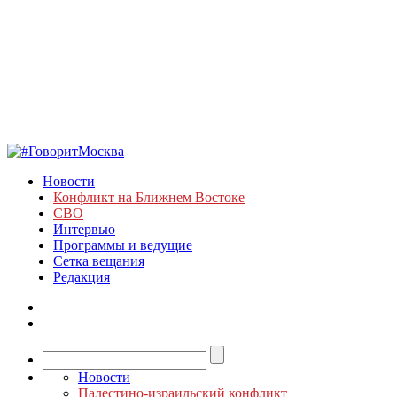
Новости
Конфликт на Ближнем Востоке
СВО
Интервью
Программы и ведущие
Сетка вещания
Редакция
Новости
Палестино-израильский конфликт