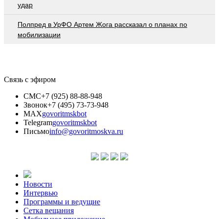
удар
Полпред в УрФО Артем Жога рассказал о планах по
мобилизации
Связь с эфиром
СМС
+7 (925) 88-88-948
Звонок
+7 (495) 73-73-948
MAX
govoritmskbot
Telegram
govoritmskbot
Письмо
info@govoritmoskva.ru
Новости
Интервью
Программы и ведущие
Сетка вещания