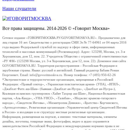
Наши слушатели
Все права защищены. 2014-2026 © «Говорит Москва»
Сетевое издание «ГОВОРИТМОСКВА.РУ/GOVORITMOSKVA.RU». Предназначено для
лиц старше 16 лет. Свидетельство о регистрации СМИ Эл № 77-64961 от 04 марта 2016
года выдано Федеральной службой по надзору в сфере связи, информационных
технологий и массовых коммуникаций (Роскомнадзор). Адрес: 123298, Москва, ул. 3-я
Хорошевская, дом 12, пом. 22. Учредитель Общество с ограниченной ответственностью
«РУ ФМ» (123298 Москва, ул. 3-я Хорошевская, дом 12, пом. 22). Доменное имя сайта
GOVORITMOSKVA.RU. Территория распространения – Российская Федерация и
зарубежные страны. Языки: русский и английский. Главный редактор Бабаян Роман
Георгиевич. Email: info@govoritmoskva.ru. Номер телефона: +7 (495) 950-62-26
*Экстремистские и террористические организации, запрещенные в Российской
Федерации: «Правый сектор», «Украинская повстанческая армия» (УПА), «ИГИЛ»,
«Джабхат Фатх аш-Шам» (бывшая «Джабхат ан-Нусра», «Джебхат ан-Нусра»),
Коалиция исламских группировок «Хайят Тахрир аш-Шам», Национал-Большевистская
партия, «Аль-Каида», «УНА-УНСО», «Талибан», «Меджлис крымско-татарского
народа», «Свидетели Иеговы», «Мизантропик Дивижн», «Братство» Корчинского,
«Артподготовка», Религиозная организация «Управленческий центр Свидетелей Иеговы
в России» и входящие в ее структуру местные религиозные организации.
Информация, размещенная на портале, а именно: текстовые материалы, элементы
дизайна, логотипы, товарные знаки, фотографии, видео и аудио охраняются
законодательством Российской Федерации и международными нормами права и не