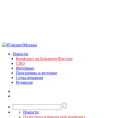
Новости
Конфликт на Ближнем Востоке
СВО
Интервью
Программы и ведущие
Сетка вещания
Редакция
Новости
Палестино-израильский конфликт