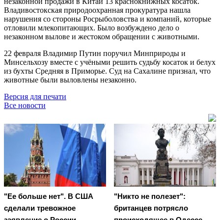
незаконной продажи в Китай 13 краснокнижных косаток.
Владивостокская природоохранная прокуратура нашла
нарушения со стороны Росрыболовства и компаний, которые
отловили млекопитающих. Было возбуждено дело о
незаконном вылове и жестоком обращении с животными.
22 февраля Владимир Путин поручил Минприроды и
Минсельхозу вместе с учёными решить судьбу косаток и белух
из бухты Средняя в Приморье. Суд на Сахалине признал, что
животные были выловлены незаконно.
Версия для печати
Все новости
"Ее больше нет". В США
"Никто не полезет":
сделали тревожное
британцев потрясло
заявление о России
происходящее в Одессе