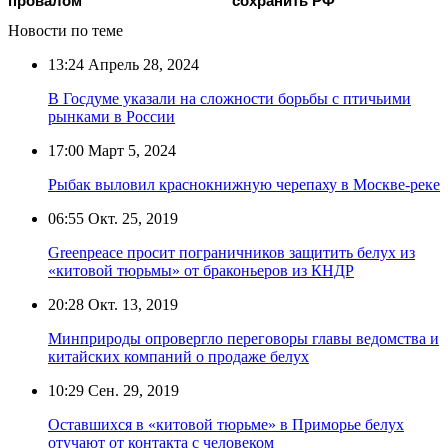
провалом
сохранить РФ
Новости по теме
13:24
Апрель 28, 2024
В Госдуме указали на сложности борьбы с птичьими
рынками в России
17:00
Март 5, 2024
Рыбак выловил краснокнижную черепаху в Москве-реке
06:55
Окт. 25, 2019
Greenpeace просит пограничников защитить белух из
«китовой тюрьмы» от браконьеров из КНДР
20:28
Окт. 13, 2019
Минприроды опровергло переговоры главы ведомства и
китайских компаний о продаже белух
10:29
Сен. 29, 2019
Оставшихся в «китовой тюрьме» в Приморье белух
отучают от контакта с человеком