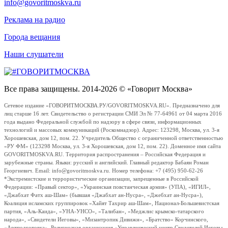
info@govoritmoskva.ru
Реклама на радио
Города вещания
Наши слушатели
Все права защищены. 2014-2026 © «Говорит Москва»
Сетевое издание «ГОВОРИТМОСКВА.РУ/GOVORITMOSKVA.RU». Предназначено для
лиц старше 16 лет. Свидетельство о регистрации СМИ Эл № 77-64961 от 04 марта 2016
года выдано Федеральной службой по надзору в сфере связи, информационных
технологий и массовых коммуникаций (Роскомнадзор). Адрес: 123298, Москва, ул. 3-я
Хорошевская, дом 12, пом. 22. Учредитель Общество с ограниченной ответственностью
«РУ ФМ» (123298 Москва, ул. 3-я Хорошевская, дом 12, пом. 22). Доменное имя сайта
GOVORITMOSKVA.RU. Территория распространения – Российская Федерация и
зарубежные страны. Языки: русский и английский. Главный редактор Бабаян Роман
Георгиевич. Email: info@govoritmoskva.ru. Номер телефона: +7 (495) 950-62-26
*Экстремистские и террористические организации, запрещенные в Российской
Федерации: «Правый сектор», «Украинская повстанческая армия» (УПА), «ИГИЛ»,
«Джабхат Фатх аш-Шам» (бывшая «Джабхат ан-Нусра», «Джебхат ан-Нусра»),
Коалиция исламских группировок «Хайят Тахрир аш-Шам», Национал-Большевистская
партия, «Аль-Каида», «УНА-УНСО», «Талибан», «Меджлис крымско-татарского
народа», «Свидетели Иеговы», «Мизантропик Дивижн», «Братство» Корчинского,
«Артподготовка», Религиозная организация «Управленческий центр Свидетелей Иеговы