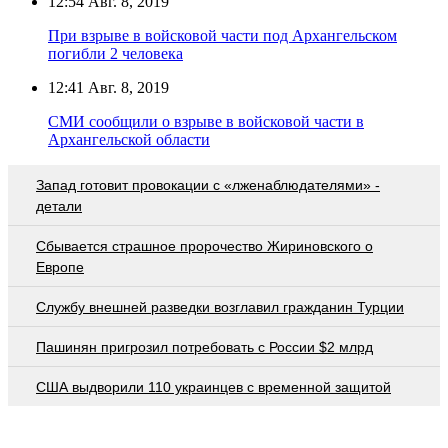
12:54
Авг. 8, 2019
При взрыве в войсковой части под Архангельском
погибли 2 человека
12:41
Авг. 8, 2019
СМИ сообщили о взрыве в войсковой части в
Архангельской области
Запад готовит провокации с «лженаблюдателями» -
детали
Сбывается страшное пророчество Жириновского о
Европе
Службу внешней разведки возглавил гражданин Турции
Пашинян пригрозил потребовать c России $2 млрд
США выдворили 110 украинцев с временной защитой