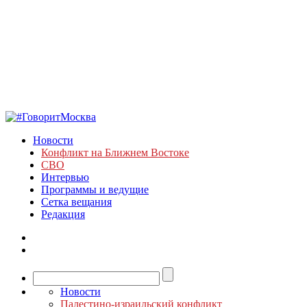
Новости
Конфликт на Ближнем Востоке
СВО
Интервью
Программы и ведущие
Сетка вещания
Редакция
Новости
Палестино-израильский конфликт