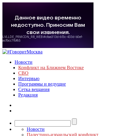
Новости
Конфликт на Ближнем Востоке
СВО
Интервью
Программы и ведущие
Сетка вещания
Редакция
Новости
Палестино-израильский конфликт