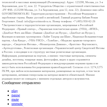
технологий и массовых коммуникаций (Роскомнадзор). Адрес: 123298, Москва, ул. 3-я
Хорошевская, дом 12, пом. 22. Учредитель Общество с ограниченной ответственностью
«РУ ФМ» (123298 Москва, ул. 3-я Хорошевская, дом 12, пом. 22). Доменное имя сайта
GOVORITMOSKVA.RU. Территория распространения – Российская Федерация и
зарубежные страны. Языки: русский и английский. Главный редактор Бабаян Роман
Георгиевич. Email: info@govoritmoskva.ru. Номер телефона: +7 (495) 950-62-26
*Экстремистские и террористические организации, запрещенные в Российской
Федерации: «Правый сектор», «Украинская повстанческая армия» (УПА), «ИГИЛ»,
«Джабхат Фатх аш-Шам» (бывшая «Джабхат ан-Нусра», «Джебхат ан-Нусра»),
Коалиция исламских группировок «Хайят Тахрир аш-Шам», Национал-Большевистская
партия, «Аль-Каида», «УНА-УНСО», «Талибан», «Меджлис крымско-татарского
народа», «Свидетели Иеговы», «Мизантропик Дивижн», «Братство» Корчинского,
«Артподготовка», Религиозная организация «Управленческий центр Свидетелей Иеговы
в России» и входящие в ее структуру местные религиозные организации.
Информация, размещенная на портале, а именно: текстовые материалы, элементы
дизайна, логотипы, товарные знаки, фотографии, видео и аудио охраняются
законодательством Российской Федерации и международными нормами права и не
могут быть использованы без разрешения правообладателей. Согласно ст.ст. 1274,1275
ГК РФ, при любом использовании материалов, размещенных на портале, в том числе
цитировании, активная гиперссылка на материал является обязательной. Мнение
редакции может не совпадать с мнением отдельных авторов и колумнистов.
Сообщение отправлено
play
pause
mute
unmute