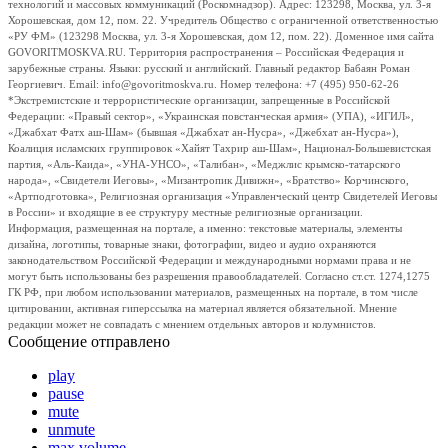
технологий и массовых коммуникаций (Роскомнадзор). Адрес: 123298, Москва, ул. 3-я
Хорошевская, дом 12, пом. 22. Учредитель Общество с ограниченной ответственностью
«РУ ФМ» (123298 Москва, ул. 3-я Хорошевская, дом 12, пом. 22). Доменное имя сайта
GOVORITMOSKVA.RU. Территория распространения – Российская Федерация и
зарубежные страны. Языки: русский и английский. Главный редактор Бабаян Роман
Георгиевич. Email: info@govoritmoskva.ru. Номер телефона: +7 (495) 950-62-26
*Экстремистские и террористические организации, запрещенные в Российской
Федерации: «Правый сектор», «Украинская повстанческая армия» (УПА), «ИГИЛ»,
«Джабхат Фатх аш-Шам» (бывшая «Джабхат ан-Нусра», «Джебхат ан-Нусра»),
Коалиция исламских группировок «Хайят Тахрир аш-Шам», Национал-Большевистская
партия, «Аль-Каида», «УНА-УНСО», «Талибан», «Меджлис крымско-татарского
народа», «Свидетели Иеговы», «Мизантропик Дивижн», «Братство» Корчинского,
«Артподготовка», Религиозная организация «Управленческий центр Свидетелей Иеговы
в России» и входящие в ее структуру местные религиозные организации.
Информация, размещенная на портале, а именно: текстовые материалы, элементы
дизайна, логотипы, товарные знаки, фотографии, видео и аудио охраняются
законодательством Российской Федерации и международными нормами права и не
могут быть использованы без разрешения правообладателей. Согласно ст.ст. 1274,1275
ГК РФ, при любом использовании материалов, размещенных на портале, в том числе
цитировании, активная гиперссылка на материал является обязательной. Мнение
редакции может не совпадать с мнением отдельных авторов и колумнистов.
Сообщение отправлено
play
pause
mute
unmute
max volume