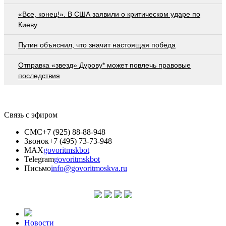
«Все, конец!». В США заявили о критическом ударе по
Киеву
Путин объяснил, что значит настоящая победа
Отправка «звезд» Дурову* может повлечь правовые
последствия
Связь с эфиром
СМС
+7 (925) 88-88-948
Звонок
+7 (495) 73-73-948
MAX
govoritmskbot
Telegram
govoritmskbot
Письмо
info@govoritmoskva.ru
Новости