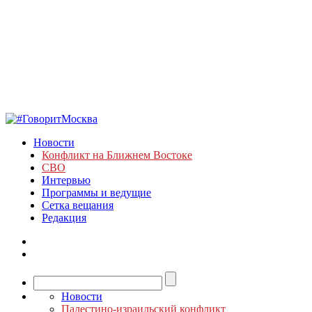
Новости
Конфликт на Ближнем Востоке
СВО
Интервью
Программы и ведущие
Сетка вещания
Редакция
Новости
Палестино-израильский конфликт