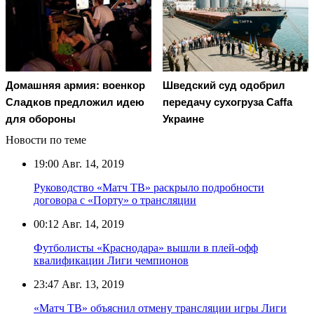
Домашняя армия: военкор
Шведский суд одобрил
Сладков предложил идею
передачу сухогруза Caffa
для обороны
Украине
Новости по теме
19:00
Авг. 14, 2019
Руководство «Матч ТВ» раскрыло подробности
договора с «Порту» о трансляции
00:12
Авг. 14, 2019
Футболисты «Краснодара» вышли в плей-офф
квалификации Лиги чемпионов
23:47
Авг. 13, 2019
«Матч ТВ» объяснил отмену трансляции игры Лиги