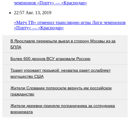
чемпионов «Порту» — «Краснодар»
22:57
Авг. 13, 2019
«Матч ТВ» отменил трансляцию игры Лиги чемпионов
«Порту» — «Краснодар»
В Ярославле перекрыли выезд в сторону Москвы из-за
БПЛА
Более 600 дронов ВСУ атаковали Россию
Трамп угрожает тюрьмой: нехватка ракет ослабляет
могущество США
Жители Словакии попросили вернуть им российское
гражданство
Жители деревни приняли пограничника за сотрудника
военкомата