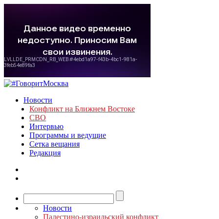
Новости
Конфликт на Ближнем Востоке
СВО
Интервью
Программы и ведущие
Сетка вещания
Редакция
Новости
Палестино-израильский конфликт