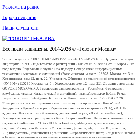
Реклама на радио
Города вещания
Наши слушатели
Все права защищены. 2014-2026 © «Говорит Москва»
Сетевое издание «ГОВОРИТМОСКВА.РУ/GOVORITMOSKVA.RU». Предназначено для
лиц старше 16 лет. Свидетельство о регистрации СМИ Эл № 77-64961 от 04 марта 2016
года выдано Федеральной службой по надзору в сфере связи, информационных
технологий и массовых коммуникаций (Роскомнадзор). Адрес: 123298, Москва, ул. 3-я
Хорошевская, дом 12, пом. 22. Учредитель Общество с ограниченной ответственностью
«РУ ФМ» (123298 Москва, ул. 3-я Хорошевская, дом 12, пом. 22). Доменное имя сайта
GOVORITMOSKVA.RU. Территория распространения – Российская Федерация и
зарубежные страны. Языки: русский и английский. Главный редактор Бабаян Роман
Георгиевич. Email: info@govoritmoskva.ru. Номер телефона: +7 (495) 950-62-26
*Экстремистские и террористические организации, запрещенные в Российской
Федерации: «Правый сектор», «Украинская повстанческая армия» (УПА), «ИГИЛ»,
«Джабхат Фатх аш-Шам» (бывшая «Джабхат ан-Нусра», «Джебхат ан-Нусра»),
Коалиция исламских группировок «Хайят Тахрир аш-Шам», Национал-Большевистская
партия, «Аль-Каида», «УНА-УНСО», «Талибан», «Меджлис крымско-татарского
народа», «Свидетели Иеговы», «Мизантропик Дивижн», «Братство» Корчинского,
«Артподготовка», Религиозная организация «Управленческий центр Свидетелей Иеговы
в России» и входящие в ее структуру местные религиозные организации.