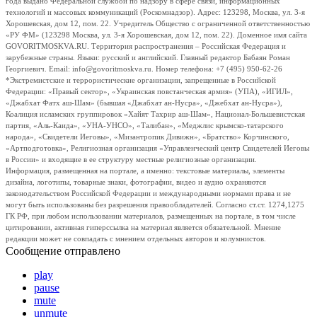
года выдано Федеральной службой по надзору в сфере связи, информационных
технологий и массовых коммуникаций (Роскомнадзор). Адрес: 123298, Москва, ул. 3-я
Хорошевская, дом 12, пом. 22. Учредитель Общество с ограниченной ответственностью
«РУ ФМ» (123298 Москва, ул. 3-я Хорошевская, дом 12, пом. 22). Доменное имя сайта
GOVORITMOSKVA.RU. Территория распространения – Российская Федерация и
зарубежные страны. Языки: русский и английский. Главный редактор Бабаян Роман
Георгиевич. Email: info@govoritmoskva.ru. Номер телефона: +7 (495) 950-62-26
*Экстремистские и террористические организации, запрещенные в Российской
Федерации: «Правый сектор», «Украинская повстанческая армия» (УПА), «ИГИЛ»,
«Джабхат Фатх аш-Шам» (бывшая «Джабхат ан-Нусра», «Джебхат ан-Нусра»),
Коалиция исламских группировок «Хайят Тахрир аш-Шам», Национал-Большевистская
партия, «Аль-Каида», «УНА-УНСО», «Талибан», «Меджлис крымско-татарского
народа», «Свидетели Иеговы», «Мизантропик Дивижн», «Братство» Корчинского,
«Артподготовка», Религиозная организация «Управленческий центр Свидетелей Иеговы
в России» и входящие в ее структуру местные религиозные организации.
Информация, размещенная на портале, а именно: текстовые материалы, элементы
дизайна, логотипы, товарные знаки, фотографии, видео и аудио охраняются
законодательством Российской Федерации и международными нормами права и не
могут быть использованы без разрешения правообладателей. Согласно ст.ст. 1274,1275
ГК РФ, при любом использовании материалов, размещенных на портале, в том числе
цитировании, активная гиперссылка на материал является обязательной. Мнение
редакции может не совпадать с мнением отдельных авторов и колумнистов.
Сообщение отправлено
play
pause
mute
unmute