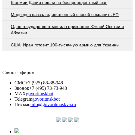
В армии Дании пошли на беспрецедентный шаг
Медведев назвал единственный способ сохранить РФ
Одно государство отменило признание Южной Осетии и
Абхазии
США: Иран готовит 100-тысячную армию для Украины
Связь с эфиром
СМС
+7 (925) 88-88-948
Звонок
+7 (495) 73-73-948
MAX
govoritmskbot
Telegram
govoritmskbot
Письмо
info@govoritmoskva.ru