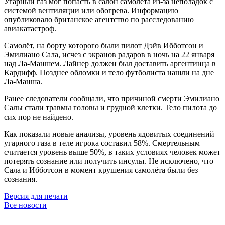
Угарный газ мог попасть в салон самолёта из-за неполадок с
системой вентиляции или обогрева. Информацию
опубликовало британское агентство по расследованию
авиакатастроф.
Самолёт, на борту которого были пилот Дэйв Ибботсон и
Эмилиано Сала, исчез с экранов радаров в ночь на 22 января
над Ла-Маншем. Лайнер должен был доставить аргентинца в
Кардифф. Позднее обломки и тело футболиста нашли на дне
Ла-Манша.
Ранее следователи сообщали, что причиной смерти Эмилиано
Салы стали травмы головы и грудной клетки. Тело пилота до
сих пор не найдено.
Как показали новые анализы, уровень ядовитых соединений
угарного газа в теле игрока составил 58%. Смертельным
считается уровень выше 50%, в таких условиях человек может
потерять сознание или получить инсульт. Не исключено, что
Сала и Ибботсон в момент крушения самолёта были без
сознания.
Версия для печати
Все новости