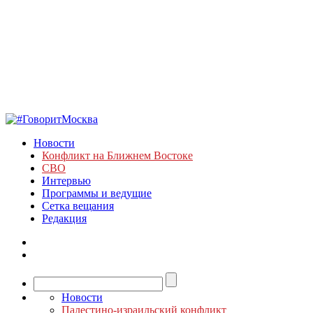
Новости
Конфликт на Ближнем Востоке
СВО
Интервью
Программы и ведущие
Сетка вещания
Редакция
Новости
Палестино-израильский конфликт