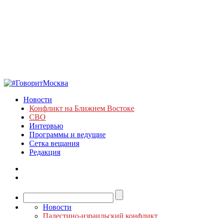
Новости
Конфликт на Ближнем Востоке
СВО
Интервью
Программы и ведущие
Сетка вещания
Редакция
Новости
Палестино-израильский конфликт