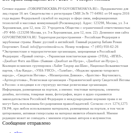
Сетевое издание «ГОВОРИТМОСКВА.РУ/GOVORITMOSKVA.RU». Предназначено для
лиц старше 16 лет. Свидетельство о регистрации СМИ Эл № 77-64961 от 04 марта 2016
года выдано Федеральной службой по надзору в сфере связи, информационных
технологий и массовых коммуникаций (Роскомнадзор). Адрес: 123298, Москва, ул. 3-я
Хорошевская, дом 12, пом. 22. Учредитель Общество с ограниченной ответственностью
«РУ ФМ» (123298 Москва, ул. 3-я Хорошевская, дом 12, пом. 22). Доменное имя сайта
GOVORITMOSKVA.RU. Территория распространения – Российская Федерация и
зарубежные страны. Языки: русский и английский. Главный редактор Бабаян Роман
Георгиевич. Email: info@govoritmoskva.ru. Номер телефона: +7 (495) 950-62-26
*Экстремистские и террористические организации, запрещенные в Российской
Федерации: «Правый сектор», «Украинская повстанческая армия» (УПА), «ИГИЛ»,
«Джабхат Фатх аш-Шам» (бывшая «Джабхат ан-Нусра», «Джебхат ан-Нусра»),
Коалиция исламских группировок «Хайят Тахрир аш-Шам», Национал-Большевистская
партия, «Аль-Каида», «УНА-УНСО», «Талибан», «Меджлис крымско-татарского
народа», «Свидетели Иеговы», «Мизантропик Дивижн», «Братство» Корчинского,
«Артподготовка», Религиозная организация «Управленческий центр Свидетелей Иеговы
в России» и входящие в ее структуру местные религиозные организации.
Информация, размещенная на портале, а именно: текстовые материалы, элементы
дизайна, логотипы, товарные знаки, фотографии, видео и аудио охраняются
законодательством Российской Федерации и международными нормами права и не
могут быть использованы без разрешения правообладателей. Согласно ст.ст. 1274,1275
ГК РФ, при любом использовании материалов, размещенных на портале, в том числе
цитировании, активная гиперссылка на материал является обязательной. Мнение
редакции может не совпадать с мнением отдельных авторов и колумнистов.
Сообщение отправлено