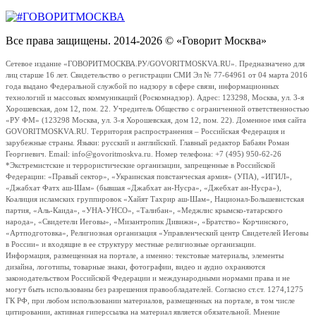
Все права защищены. 2014-2026 © «Говорит Москва»
Сетевое издание «ГОВОРИТМОСКВА.РУ/GOVORITMOSKVA.RU». Предназначено для
лиц старше 16 лет. Свидетельство о регистрации СМИ Эл № 77-64961 от 04 марта 2016
года выдано Федеральной службой по надзору в сфере связи, информационных
технологий и массовых коммуникаций (Роскомнадзор). Адрес: 123298, Москва, ул. 3-я
Хорошевская, дом 12, пом. 22. Учредитель Общество с ограниченной ответственностью
«РУ ФМ» (123298 Москва, ул. 3-я Хорошевская, дом 12, пом. 22). Доменное имя сайта
GOVORITMOSKVA.RU. Территория распространения – Российская Федерация и
зарубежные страны. Языки: русский и английский. Главный редактор Бабаян Роман
Георгиевич. Email: info@govoritmoskva.ru. Номер телефона: +7 (495) 950-62-26
*Экстремистские и террористические организации, запрещенные в Российской
Федерации: «Правый сектор», «Украинская повстанческая армия» (УПА), «ИГИЛ»,
«Джабхат Фатх аш-Шам» (бывшая «Джабхат ан-Нусра», «Джебхат ан-Нусра»),
Коалиция исламских группировок «Хайят Тахрир аш-Шам», Национал-Большевистская
партия, «Аль-Каида», «УНА-УНСО», «Талибан», «Меджлис крымско-татарского
народа», «Свидетели Иеговы», «Мизантропик Дивижн», «Братство» Корчинского,
«Артподготовка», Религиозная организация «Управленческий центр Свидетелей Иеговы
в России» и входящие в ее структуру местные религиозные организации.
Информация, размещенная на портале, а именно: текстовые материалы, элементы
дизайна, логотипы, товарные знаки, фотографии, видео и аудио охраняются
законодательством Российской Федерации и международными нормами права и не
могут быть использованы без разрешения правообладателей. Согласно ст.ст. 1274,1275
ГК РФ, при любом использовании материалов, размещенных на портале, в том числе
цитировании, активная гиперссылка на материал является обязательной. Мнение