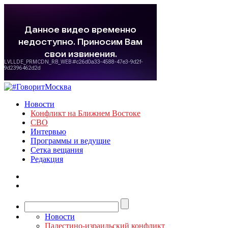
Новости
Конфликт на Ближнем Востоке
СВО
Интервью
Программы и ведущие
Сетка вещания
Редакция
Новости
Палестино-израильский конфликт