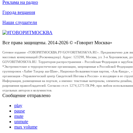
Реклама на радио
Города вещания
Наши слушатели
Все права защищены. 2014-2026 © «Говорит Москва»
Сетевое издание «ГОВОРИТМОСКВА.РУ/GOVORITMOSKVA.RU». Предназначено для лиц стар
массовых коммуникаций (Роскомнадзор). Адрес: 123298, Москва, ул. 3-я Хорошевская, д
GOVORITMOSKVA.RU. Территория распространения – Российская Федерация и зарубежные с
*Экстремистские и террористические организации, запрещенные в Российской Федераци
группировок «Хайят Тахрир аш-Шам», Национал-Большевистская партия, «Аль-Каида», 
организация «Управленческий центр Свидетелей Иеговы в России» и входящие в ее струк
Информация, размещенная на портале, а именно: текстовые материалы, элементы дизайна
разрешения правообладателей. Согласно ст.ст. 1274,1275 ГК РФ, при любом использовани
отдельных авторов и колумнистов.
Сообщение отправлено
play
pause
mute
unmute
max volume