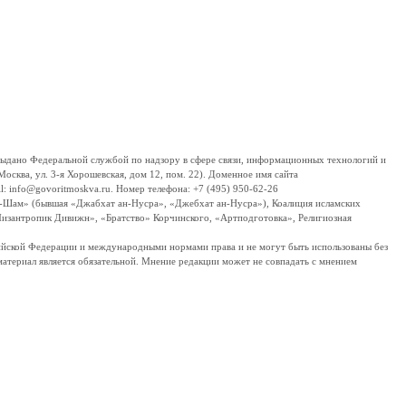
дано Федеральной службой по надзору в сфере связи, информационных технологий и
сква, ул. 3-я Хорошевская, дом 12, пом. 22). Доменное имя сайта
 info@govoritmoskva.ru. Номер телефона: +7 (495) 950-62-26
ш-Шам» (бывшая «Джабхат ан-Нусра», «Джебхат ан-Нусра»), Коалиция исламских
изантропик Дивижн», «Братство» Корчинского, «Артподготовка», Религиозная
ссийской Федерации и международными нормами права и не могут быть использованы без
материал является обязательной. Мнение редакции может не совпадать с мнением