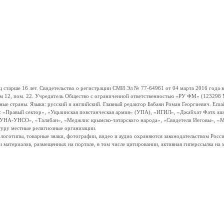
ше 16 лет. Свидетельство о регистрации СМИ Эл № 77-64961 от 04 марта 2016 года вы
ом 12, пом. 22. Учредитель Общество с ограниченной ответственностью «РУ ФМ» (123298 Мо
траны. Языки: русский и английский. Главный редактор Бабаян Роман Георгиевич. Email:
и: «Правый сектор», «Украинская повстанческая армия» (УПА), «ИГИЛ», «Джабхат Фатх а
«УНА-УНСО», «Талибан», «Меджлис крымско-татарского народа», «Свидетели Иеговы», «М
туру местные религиозные организации.
, логотипы, товарные знаки, фотографии, видео и аудио охраняются законодательством Ро
и материалов, размещенных на портале, в том числе цитировании, активная гиперссылка на 