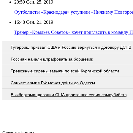
20:59
Сен. 25, 2019
Футболисты «Краснодара» уступили «Нижнему Новгороду
16:48
Сен. 21, 2019
Тренер «Крыльев Советов» хочет пригласить в команду 
Гутерриш призвал США и Россию вернуться к договору ДСНВ
Россиян начали штрафовать за борщевик
Тревожные сирены завыли по всей Курганской области
Санчес: армия РФ может дойти до Одессы
В киберкомандовании США произошла серия самоубийств
Связь с эфиром