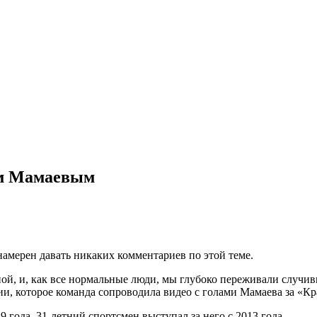
ом Мамаевым
намерен давать никаких комментариев по этой теме.
ной, и, как все нормальные люди, мы глубоко переживали случи
ии, которое команда сопроводила видео с голами Мамаева за «Кр
года. 31-летний спортсмен выступал за него с 2013 года.