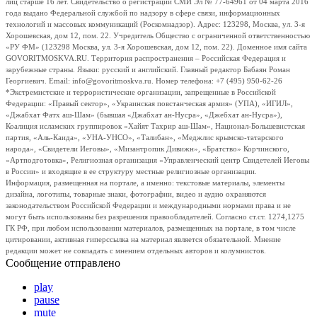
лиц старше 16 лет. Свидетельство о регистрации СМИ Эл № 77-64961 от 04 марта 2016
года выдано Федеральной службой по надзору в сфере связи, информационных
технологий и массовых коммуникаций (Роскомнадзор). Адрес: 123298, Москва, ул. 3-я
Хорошевская, дом 12, пом. 22. Учредитель Общество с ограниченной ответственностью
«РУ ФМ» (123298 Москва, ул. 3-я Хорошевская, дом 12, пом. 22). Доменное имя сайта
GOVORITMOSKVA.RU. Территория распространения – Российская Федерация и
зарубежные страны. Языки: русский и английский. Главный редактор Бабаян Роман
Георгиевич. Email: info@govoritmoskva.ru. Номер телефона: +7 (495) 950-62-26
*Экстремистские и террористические организации, запрещенные в Российской
Федерации: «Правый сектор», «Украинская повстанческая армия» (УПА), «ИГИЛ»,
«Джабхат Фатх аш-Шам» (бывшая «Джабхат ан-Нусра», «Джебхат ан-Нусра»),
Коалиция исламских группировок «Хайят Тахрир аш-Шам», Национал-Большевистская
партия, «Аль-Каида», «УНА-УНСО», «Талибан», «Меджлис крымско-татарского
народа», «Свидетели Иеговы», «Мизантропик Дивижн», «Братство» Корчинского,
«Артподготовка», Религиозная организация «Управленческий центр Свидетелей Иеговы
в России» и входящие в ее структуру местные религиозные организации.
Информация, размещенная на портале, а именно: текстовые материалы, элементы
дизайна, логотипы, товарные знаки, фотографии, видео и аудио охраняются
законодательством Российской Федерации и международными нормами права и не
могут быть использованы без разрешения правообладателей. Согласно ст.ст. 1274,1275
ГК РФ, при любом использовании материалов, размещенных на портале, в том числе
цитировании, активная гиперссылка на материал является обязательной. Мнение
редакции может не совпадать с мнением отдельных авторов и колумнистов.
Сообщение отправлено
play
pause
mute