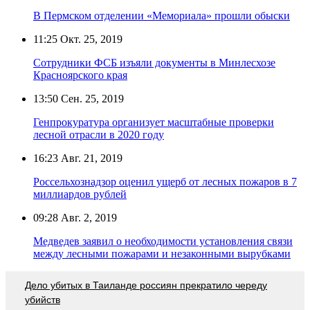
В Пермском отделении «Мемориала» прошли обыски
11:25
Окт. 25, 2019
Сотрудники ФСБ изъяли документы в Минлесхозе
Красноярского края
13:50
Сен. 25, 2019
Генпрокуратура организует масштабные проверки
лесной отрасли в 2020 году
16:23
Авг. 21, 2019
Россельхознадзор оценил ущерб от лесных пожаров в 7
миллиардов рублей
09:28
Авг. 2, 2019
Медведев заявил о необходимости установления связи
между лесными пожарами и незаконными вырубками
Дело убитых в Таиланде россиян прекратило череду
убийств