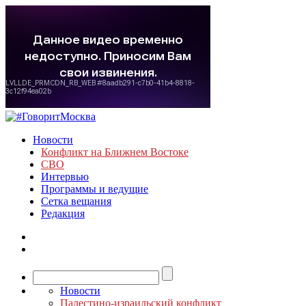
Новости
Конфликт на Ближнем Востоке
СВО
Интервью
Программы и ведущие
Сетка вещания
Редакция
Новости
Палестино-израильский конфликт