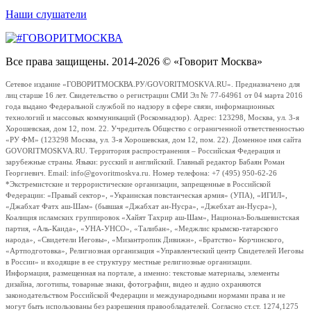
Наши слушатели
Все права защищены. 2014-2026 © «Говорит Москва»
Сетевое издание «ГОВОРИТМОСКВА.РУ/GOVORITMOSKVA.RU». Предназначено для
лиц старше 16 лет. Свидетельство о регистрации СМИ Эл № 77-64961 от 04 марта 2016
года выдано Федеральной службой по надзору в сфере связи, информационных
технологий и массовых коммуникаций (Роскомнадзор). Адрес: 123298, Москва, ул. 3-я
Хорошевская, дом 12, пом. 22. Учредитель Общество с ограниченной ответственностью
«РУ ФМ» (123298 Москва, ул. 3-я Хорошевская, дом 12, пом. 22). Доменное имя сайта
GOVORITMOSKVA.RU. Территория распространения – Российская Федерация и
зарубежные страны. Языки: русский и английский. Главный редактор Бабаян Роман
Георгиевич. Email: info@govoritmoskva.ru. Номер телефона: +7 (495) 950-62-26
*Экстремистские и террористические организации, запрещенные в Российской
Федерации: «Правый сектор», «Украинская повстанческая армия» (УПА), «ИГИЛ»,
«Джабхат Фатх аш-Шам» (бывшая «Джабхат ан-Нусра», «Джебхат ан-Нусра»),
Коалиция исламских группировок «Хайят Тахрир аш-Шам», Национал-Большевистская
партия, «Аль-Каида», «УНА-УНСО», «Талибан», «Меджлис крымско-татарского
народа», «Свидетели Иеговы», «Мизантропик Дивижн», «Братство» Корчинского,
«Артподготовка», Религиозная организация «Управленческий центр Свидетелей Иеговы
в России» и входящие в ее структуру местные религиозные организации.
Информация, размещенная на портале, а именно: текстовые материалы, элементы
дизайна, логотипы, товарные знаки, фотографии, видео и аудио охраняются
законодательством Российской Федерации и международными нормами права и не
могут быть использованы без разрешения правообладателей. Согласно ст.ст. 1274,1275