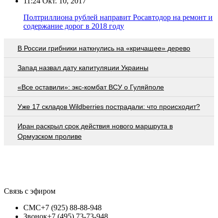
11:24
Окт. 10, 2017
Полтриллиона рублей направит Росавтодор на ремонт и
содержание дорог в 2018 году
В России грибники наткнулись на «кричащее» дерево
Запад назвал дату капитуляции Украины
«Все оставили»: экс-комбат ВСУ о Гуляйполе
Уже 17 складов Wildberries пострадали: что происходит?
Иран раскрыл срок действия нового маршрута в
Ормузском проливе
Связь с эфиром
СМС
+7 (925) 88-88-948
Звонок
+7 (495) 73-73-948