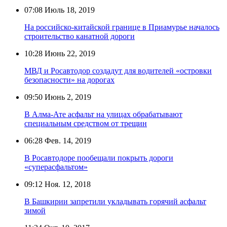
07:08
Июль 18, 2019
На российско-китайской границе в Приамурье началось
строительство канатной дороги
10:28
Июнь 22, 2019
МВД и Росавтодор создадут для водителей «островки
безопасности» на дорогах
09:50
Июнь 2, 2019
В Алма-Ате асфальт на улицах обрабатывают
специальным средством от трещин
06:28
Фев. 14, 2019
В Росавтодоре пообещали покрыть дороги
«суперасфальтом»
09:12
Ноя. 12, 2018
В Башкирии запретили укладывать горячий асфальт
зимой