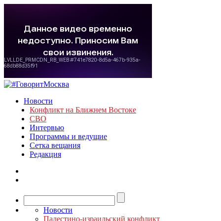
Новости
Конфликт на Ближнем Востоке
СВО
Интервью
Программы и ведущие
Сетка вещания
Редакция
Новости
Палестино-израильский конфликт