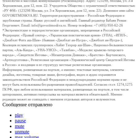
технологий и массовых коммуникаций (Роскомнадзор). Адрес: 123298, Москва, ул. 3-я
Хорошевская, дом 12, пом. 22. Учредитель Общество с ограниченной ответственностью
«РУ ФМ» (123298 Москва, ул. 3-я Хорошевская, дом 12, пом. 22). Доменное имя сайта
GOVORITMOSKVA.RU. Территория распространения – Российская Федерация и
зарубежные страны. Языки: русский и английский. Главный редактор Бабаян Роман
Георгиевич. Email: info@govoritmoskva.ru. Номер телефона: +7 (495) 950-62-26
*Экстремистские и террористические организации, запрещенные в Российской
Федерации: «Правый сектор», «Украинская повстанческая армия» (УПА), «ИГИЛ»,
«Джабхат Фатх аш-Шам» (бывшая «Джабхат ан-Нусра», «Джебхат ан-Нусра»),
Коалиция исламских группировок «Хайят Тахрир аш-Шам», Национал-Большевистская
партия, «Аль-Каида», «УНА-УНСО», «Талибан», «Меджлис крымско-татарского
народа», «Свидетели Иеговы», «Мизантропик Дивижн», «Братство» Корчинского,
«Артподготовка», Религиозная организация «Управленческий центр Свидетелей Иеговы
в России» и входящие в ее структуру местные религиозные организации.
Информация, размещенная на портале, а именно: текстовые материалы, элементы
дизайна, логотипы, товарные знаки, фотографии, видео и аудио охраняются
законодательством Российской Федерации и международными нормами права и не
могут быть использованы без разрешения правообладателей. Согласно ст.ст. 1274,1275
ГК РФ, при любом использовании материалов, размещенных на портале, в том числе
цитировании, активная гиперссылка на материал является обязательной. Мнение
редакции может не совпадать с мнением отдельных авторов и колумнистов.
Сообщение отправлено
play
pause
mute
unmute
max volume