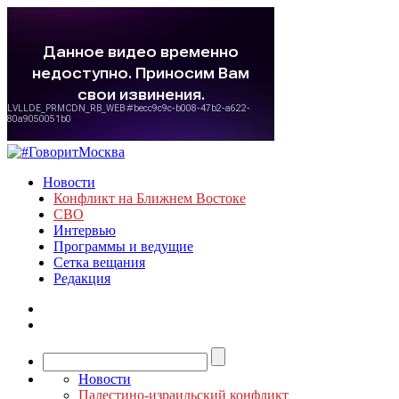
Новости
Конфликт на Ближнем Востоке
СВО
Интервью
Программы и ведущие
Сетка вещания
Редакция
Новости
Палестино-израильский конфликт