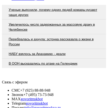
Ученые выяснили, почему одних людей комары кусают
чаще других
Увеличилось число задержанных за массовую драку в
Челябинске
Перебралась и ахнула: эстонка рассказала о жизни в
России
НАБУ взялось за Арахамию - деали
В ООН высказались по атаке на Геленджик
Связь с эфиром
СМС
+7 (925) 88-88-948
Звонок
+7 (495) 73-73-948
MAX
govoritmskbot
Telegram
govoritmskbot
Письмо
info@govoritmoskva.ru