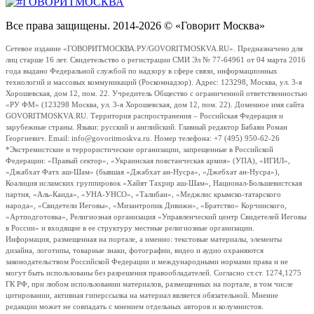
Все права защищены. 2014-2026 © «Говорит Москва»
Сетевое издание «ГОВОРИТМОСКВА.РУ/GOVORITMOSKVA.RU». Предназначено для
лиц старше 16 лет. Свидетельство о регистрации СМИ Эл № 77-64961 от 04 марта 2016
года выдано Федеральной службой по надзору в сфере связи, информационных
технологий и массовых коммуникаций (Роскомнадзор). Адрес: 123298, Москва, ул. 3-я
Хорошевская, дом 12, пом. 22. Учредитель Общество с ограниченной ответственностью
«РУ ФМ» (123298 Москва, ул. 3-я Хорошевская, дом 12, пом. 22). Доменное имя сайта
GOVORITMOSKVA.RU. Территория распространения – Российская Федерация и
зарубежные страны. Языки: русский и английский. Главный редактор Бабаян Роман
Георгиевич. Email: info@govoritmoskva.ru. Номер телефона: +7 (495) 950-62-26
*Экстремистские и террористические организации, запрещенные в Российской
Федерации: «Правый сектор», «Украинская повстанческая армия» (УПА), «ИГИЛ»,
«Джабхат Фатх аш-Шам» (бывшая «Джабхат ан-Нусра», «Джебхат ан-Нусра»),
Коалиция исламских группировок «Хайят Тахрир аш-Шам», Национал-Большевистская
партия, «Аль-Каида», «УНА-УНСО», «Талибан», «Меджлис крымско-татарского
народа», «Свидетели Иеговы», «Мизантропик Дивижн», «Братство» Корчинского,
«Артподготовка», Религиозная организация «Управленческий центр Свидетелей Иеговы
в России» и входящие в ее структуру местные религиозные организации.
Информация, размещенная на портале, а именно: текстовые материалы, элементы
дизайна, логотипы, товарные знаки, фотографии, видео и аудио охраняются
законодательством Российской Федерации и международными нормами права и не
могут быть использованы без разрешения правообладателей. Согласно ст.ст. 1274,1275
ГК РФ, при любом использовании материалов, размещенных на портале, в том числе
цитировании, активная гиперссылка на материал является обязательной. Мнение
редакции может не совпадать с мнением отдельных авторов и колумнистов.