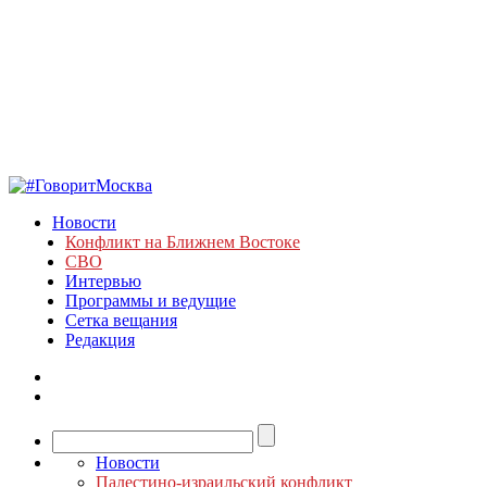
Новости
Конфликт на Ближнем Востоке
СВО
Интервью
Программы и ведущие
Сетка вещания
Редакция
Новости
Палестино-израильский конфликт