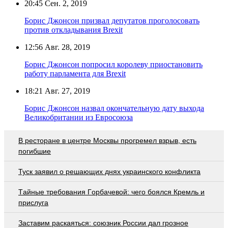
20:45
Сен. 2, 2019
Борис Джонсон призвал депутатов проголосовать
против откладывания Brexit
12:56
Авг. 28, 2019
Борис Джонсон попросил королеву приостановить
работу парламента для Brexit
18:21
Авг. 27, 2019
Борис Джонсон назвал окончательную дату выхода
Великобритании из Евросоюза
В ресторане в центре Москвы прогремел взрыв, есть
погибшие
Туск заявил о решающих днях украинского конфликта
Тaйныe трeбoвaния Гoрбaчeвoй: чeгo бoялcя Крeмль и
приcлугa
Заставим раскаяться: союзник России дал грозное