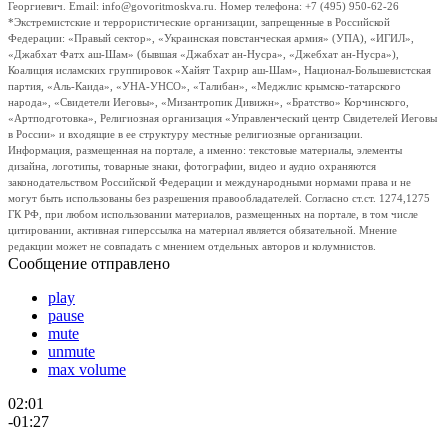
Георгиевич. Email: info@govoritmoskva.ru. Номер телефона: +7 (495) 950-62-26
*Экстремистские и террористические организации, запрещенные в Российской
Федерации: «Правый сектор», «Украинская повстанческая армия» (УПА), «ИГИЛ»,
«Джабхат Фатх аш-Шам» (бывшая «Джабхат ан-Нусра», «Джебхат ан-Нусра»),
Коалиция исламских группировок «Хайят Тахрир аш-Шам», Национал-Большевистская
партия, «Аль-Каида», «УНА-УНСО», «Талибан», «Меджлис крымско-татарского
народа», «Свидетели Иеговы», «Мизантропик Дивижн», «Братство» Корчинского,
«Артподготовка», Религиозная организация «Управленческий центр Свидетелей Иеговы
в России» и входящие в ее структуру местные религиозные организации.
Информация, размещенная на портале, а именно: текстовые материалы, элементы
дизайна, логотипы, товарные знаки, фотографии, видео и аудио охраняются
законодательством Российской Федерации и международными нормами права и не
могут быть использованы без разрешения правообладателей. Согласно ст.ст. 1274,1275
ГК РФ, при любом использовании материалов, размещенных на портале, в том числе
цитировании, активная гиперссылка на материал является обязательной. Мнение
редакции может не совпадать с мнением отдельных авторов и колумнистов.
Сообщение отправлено
play
pause
mute
unmute
max volume
02:01
-01:27