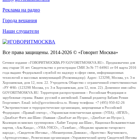
Реклама на радио
Города вещания
Наши слушатели
Все права защищены. 2014-2026 © «Говорит Москва»
Сетевое издание «ГОВОРИТМОСКВА.РУ/GOVORITMOSKVA.RU». Предназначено для
лиц старше 16 лет. Свидетельство о регистрации СМИ Эл № 77-64961 от 04 марта 2016
года выдано Федеральной службой по надзору в сфере связи, информационных
технологий и массовых коммуникаций (Роскомнадзор). Адрес: 123298, Москва, ул. 3-я
Хорошевская, дом 12, пом. 22. Учредитель Общество с ограниченной ответственностью
«РУ ФМ» (123298 Москва, ул. 3-я Хорошевская, дом 12, пом. 22). Доменное имя сайта
GOVORITMOSKVA.RU. Территория распространения – Российская Федерация и
зарубежные страны. Языки: русский и английский. Главный редактор Бабаян Роман
Георгиевич. Email: info@govoritmoskva.ru. Номер телефона: +7 (495) 950-62-26
*Экстремистские и террористические организации, запрещенные в Российской
Федерации: «Правый сектор», «Украинская повстанческая армия» (УПА), «ИГИЛ»,
«Джабхат Фатх аш-Шам» (бывшая «Джабхат ан-Нусра», «Джебхат ан-Нусра»),
Коалиция исламских группировок «Хайят Тахрир аш-Шам», Национал-Большевистская
партия, «Аль-Каида», «УНА-УНСО», «Талибан», «Меджлис крымско-татарского
народа», «Свидетели Иеговы», «Мизантропик Дивижн», «Братство» Корчинского,
«Артподготовка», Религиозная организация «Управленческий центр Свидетелей Иеговы