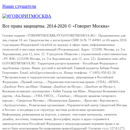
Наши слушатели
Все права защищены. 2014-2026 © «Говорит Москва»
Сетевое издание «ГОВОРИТМОСКВА.РУ/GOVORITMOSKVA.RU». Предназначено для
лиц старше 16 лет. Свидетельство о регистрации СМИ Эл № 77-64961 от 04 марта 2016
года выдано Федеральной службой по надзору в сфере связи, информационных
технологий и массовых коммуникаций (Роскомнадзор). Адрес: 123298, Москва, ул. 3-я
Хорошевская, дом 12, пом. 22. Учредитель Общество с ограниченной ответственностью
«РУ ФМ» (123298 Москва, ул. 3-я Хорошевская, дом 12, пом. 22). Доменное имя сайта
GOVORITMOSKVA.RU. Территория распространения – Российская Федерация и
зарубежные страны. Языки: русский и английский. Главный редактор Бабаян Роман
Георгиевич. Email: info@govoritmoskva.ru. Номер телефона: +7 (495) 950-62-26
*Экстремистские и террористические организации, запрещенные в Российской
Федерации: «Правый сектор», «Украинская повстанческая армия» (УПА), «ИГИЛ»,
«Джабхат Фатх аш-Шам» (бывшая «Джабхат ан-Нусра», «Джебхат ан-Нусра»),
Коалиция исламских группировок «Хайят Тахрир аш-Шам», Национал-Большевистская
партия, «Аль-Каида», «УНА-УНСО», «Талибан», «Меджлис крымско-татарского
народа», «Свидетели Иеговы», «Мизантропик Дивижн», «Братство» Корчинского,
«Артподготовка», Религиозная организация «Управленческий центр Свидетелей Иеговы
в России» и входящие в ее структуру местные религиозные организации.
Информация, размещенная на портале, а именно: текстовые материалы, элементы
дизайна, логотипы, товарные знаки, фотографии, видео и аудио охраняются
законодательством Российской Федерации и международными нормами права и не
могут быть использованы без разрешения правообладателей. Согласно ст.ст. 1274,1275