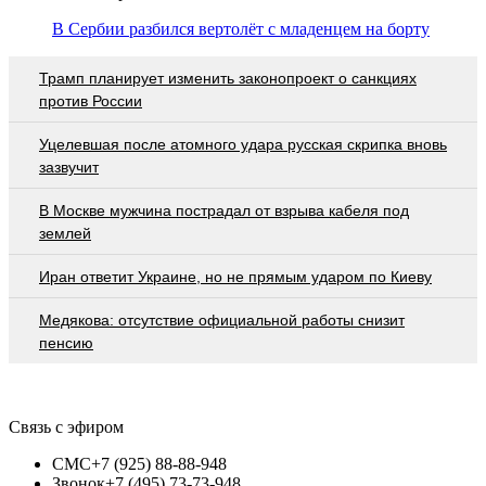
В Сербии разбился вертолёт с младенцем на борту
Трамп планирует изменить законопроект о санкциях
против России
Уцелевшая после атомного удара русская скрипка вновь
зазвучит
В Москве мужчина пострадал от взрыва кабеля под
землей
Иран ответит Украине, но не прямым ударом по Киеву
Медякова: отсутствие официальной работы снизит
пенсию
Связь с эфиром
СМС
+7 (925) 88-88-948
Звонок
+7 (495) 73-73-948