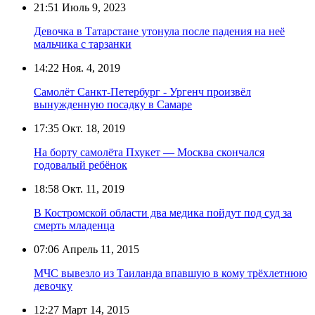
21:51
Июль 9, 2023
Девочка в Татарстане утонула после падения на неё
мальчика с тарзанки
14:22
Ноя. 4, 2019
Самолёт Санкт-Петербург - Ургенч произвёл
вынужденную посадку в Самаре
17:35
Окт. 18, 2019
На борту самолёта Пхукет — Москва скончался
годовалый ребёнок
18:58
Окт. 11, 2019
В Костромской области два медика пойдут под суд за
смерть младенца
07:06
Апрель 11, 2015
МЧС вывезло из Таиланда впавшую в кому трёхлетнюю
девочку
12:27
Март 14, 2015