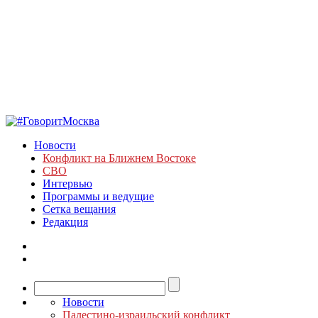
Новости
Конфликт на Ближнем Востоке
СВО
Интервью
Программы и ведущие
Сетка вещания
Редакция
Новости
Палестино-израильский конфликт