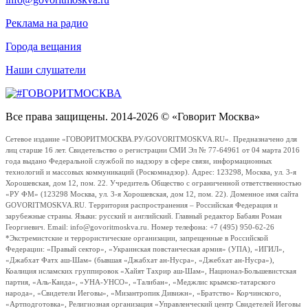
Реклама на радио
Города вещания
Наши слушатели
Все права защищены. 2014-2026 © «Говорит Москва»
Сетевое издание «ГОВОРИТМОСКВА.РУ/GOVORITMOSKVA.RU». Предназначено для
лиц старше 16 лет. Свидетельство о регистрации СМИ Эл № 77-64961 от 04 марта 2016
года выдано Федеральной службой по надзору в сфере связи, информационных
технологий и массовых коммуникаций (Роскомнадзор). Адрес: 123298, Москва, ул. 3-я
Хорошевская, дом 12, пом. 22. Учредитель Общество с ограниченной ответственностью
«РУ ФМ» (123298 Москва, ул. 3-я Хорошевская, дом 12, пом. 22). Доменное имя сайта
GOVORITMOSKVA.RU. Территория распространения – Российская Федерация и
зарубежные страны. Языки: русский и английский. Главный редактор Бабаян Роман
Георгиевич. Email: info@govoritmoskva.ru. Номер телефона: +7 (495) 950-62-26
*Экстремистские и террористические организации, запрещенные в Российской
Федерации: «Правый сектор», «Украинская повстанческая армия» (УПА), «ИГИЛ»,
«Джабхат Фатх аш-Шам» (бывшая «Джабхат ан-Нусра», «Джебхат ан-Нусра»),
Коалиция исламских группировок «Хайят Тахрир аш-Шам», Национал-Большевистская
партия, «Аль-Каида», «УНА-УНСО», «Талибан», «Меджлис крымско-татарского
народа», «Свидетели Иеговы», «Мизантропик Дивижн», «Братство» Корчинского,
«Артподготовка», Религиозная организация «Управленческий центр Свидетелей Иеговы