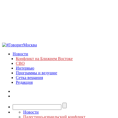
Новости
Конфликт на Ближнем Востоке
СВО
Интервью
Программы и ведущие
Сетка вещания
Редакция
Новости
Палестино-израильский конфликт