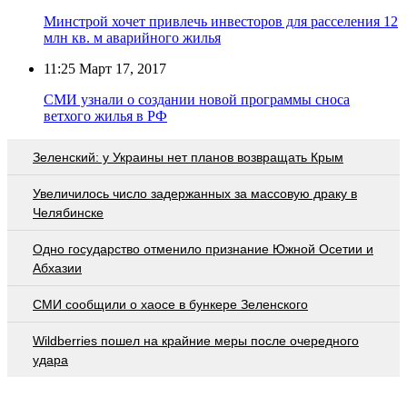
Минстрой хочет привлечь инвесторов для расселения 12
млн кв. м аварийного жилья
11:25
Март 17, 2017
СМИ узнали о создании новой программы сноса
ветхого жилья в РФ
Зеленский: у Украины нет планов возвращать Крым
Увеличилось число задержанных за массовую драку в
Челябинске
Одно государство отменило признание Южной Осетии и
Абхазии
СМИ сообщили о хаосе в бункере Зеленского
Wildberries пошел на крайние меры после очередного
удара