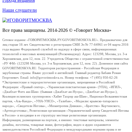
Города вещания
Наши слушатели
Все права защищены. 2014-2026 © «Говорит Москва»
Сетевое издание «ГОВОРИТМОСКВА.РУ/GOVORITMOSKVA.RU». Предназначено для
лиц старше 16 лет. Свидетельство о регистрации СМИ Эл № 77-64961 от 04 марта 2016
года выдано Федеральной службой по надзору в сфере связи, информационных
технологий и массовых коммуникаций (Роскомнадзор). Адрес: 123298, Москва, ул. 3-я
Хорошевская, дом 12, пом. 22. Учредитель Общество с ограниченной ответственностью
«РУ ФМ» (123298 Москва, ул. 3-я Хорошевская, дом 12, пом. 22). Доменное имя сайта
GOVORITMOSKVA.RU. Территория распространения – Российская Федерация и
зарубежные страны. Языки: русский и английский. Главный редактор Бабаян Роман
Георгиевич. Email: info@govoritmoskva.ru. Номер телефона: +7 (495) 950-62-26
*Экстремистские и террористические организации, запрещенные в Российской
Федерации: «Правый сектор», «Украинская повстанческая армия» (УПА), «ИГИЛ»,
«Джабхат Фатх аш-Шам» (бывшая «Джабхат ан-Нусра», «Джебхат ан-Нусра»),
Коалиция исламских группировок «Хайят Тахрир аш-Шам», Национал-Большевистская
партия, «Аль-Каида», «УНА-УНСО», «Талибан», «Меджлис крымско-татарского
народа», «Свидетели Иеговы», «Мизантропик Дивижн», «Братство» Корчинского,
«Артподготовка», Религиозная организация «Управленческий центр Свидетелей Иеговы
в России» и входящие в ее структуру местные религиозные организации.
Информация, размещенная на портале, а именно: текстовые материалы, элементы
дизайна, логотипы, товарные знаки, фотографии, видео и аудио охраняются
законодательством Российской Федерации и международными нормами права и не