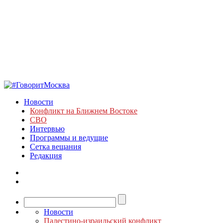
Новости
Конфликт на Ближнем Востоке
СВО
Интервью
Программы и ведущие
Сетка вещания
Редакция
Новости
Палестино-израильский конфликт