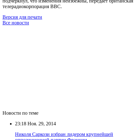
подчеркнул, что изменения неизбежны, передаёт британская
телерадиокорпорация ВВС.
Версия для печати
Все новости
Новости по теме
23:18
Ноя. 29, 2014
Николя Саркози избран лидером крупнейшей
оппозиционной партии Франции