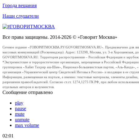
Города вещания
Наши слушатели
Все права защищены. 2014-2026 © «Говорит Москва»
Сетевое издание «ГОВОРИТМОСКВА.РУ/GOVORITMOSKVA.RU». Предназначено для лиц стар
массовых коммуникаций (Роскомнадзор). Адрес: 123298, Москва, ул. 3-я Хорошевская, д
GOVORITMOSKVA.RU. Территория распространения – Российская Федерация и зарубежные с
*Экстремистские и террористические организации, запрещенные в Российской Федераци
группировок «Хайят Тахрир аш-Шам», Национал-Большевистская партия, «Аль-Каида», 
организация «Управленческий центр Свидетелей Иеговы в России» и входящие в ее струк
Информация, размещенная на портале, а именно: текстовые материалы, элементы дизайна
разрешения правообладателей. Согласно ст.ст. 1274,1275 ГК РФ, при любом использовани
отдельных авторов и колумнистов.
Сообщение отправлено
play
pause
mute
unmute
max volume
02:01