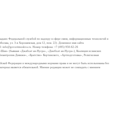
дано Федеральной службой по надзору в сфере связи, информационных технологий и
сква, ул. 3-я Хорошевская, дом 12, пом. 22). Доменное имя сайта
 info@govoritmoskva.ru. Номер телефона: +7 (495) 950-62-26
ш-Шам» (бывшая «Джабхат ан-Нусра», «Джебхат ан-Нусра»), Коалиция исламских
изантропик Дивижн», «Братство» Корчинского, «Артподготовка», Религиозная
ссийской Федерации и международными нормами права и не могут быть использованы без
материал является обязательной. Мнение редакции может не совпадать с мнением