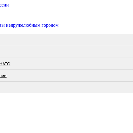
ссии
квы недружелюбным городом
 НАТО
ции