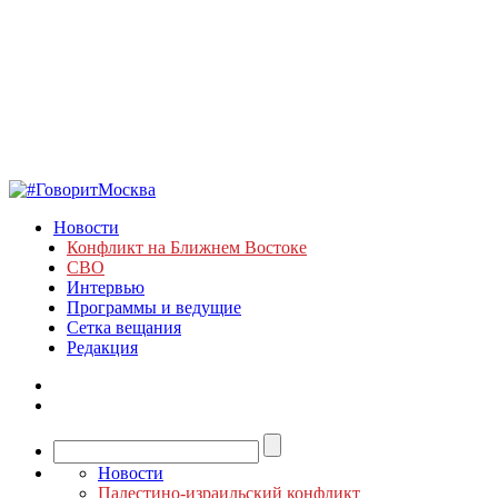
Новости
Конфликт на Ближнем Востоке
СВО
Интервью
Программы и ведущие
Сетка вещания
Редакция
Новости
Палестино-израильский конфликт