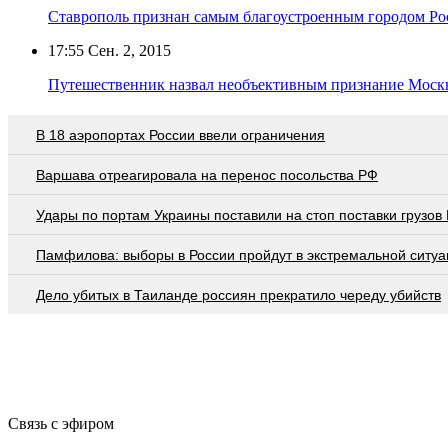
Ставрополь признан самым благоустроенным городом Ро
17:55
Сен. 2, 2015
Путешественник назвал необъективным признание Мос
В 18 аэропортах России ввели ограничения
Варшава отреагировала на перенос посольства РФ
Удары по портам Украины поставили на стоп поставки грузов
Памфилова: выборы в России пройдут в экстремальной ситуа
Дело убитых в Таиланде россиян прекратило череду убийств
Связь с эфиром