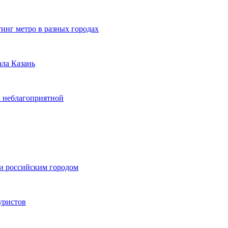
инг метро в разных городах
ала Казань
а неблагоприятной
и российским городом
уристов