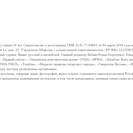
ше 16 лет. Свидетельство о регистрации СМИ Эл № 77-64961 от 04 марта 2016 года вы
ом 12, пом. 22. Учредитель Общество с ограниченной ответственностью «РУ ФМ» (123298 Мо
траны. Языки: русский и английский. Главный редактор Бабаян Роман Георгиевич. Email:
и: «Правый сектор», «Украинская повстанческая армия» (УПА), «ИГИЛ», «Джабхат Фатх а
«УНА-УНСО», «Талибан», «Меджлис крымско-татарского народа», «Свидетели Иеговы», «М
туру местные религиозные организации.
, логотипы, товарные знаки, фотографии, видео и аудио охраняются законодательством Ро
и материалов, размещенных на портале, в том числе цитировании, активная гиперссылка на 