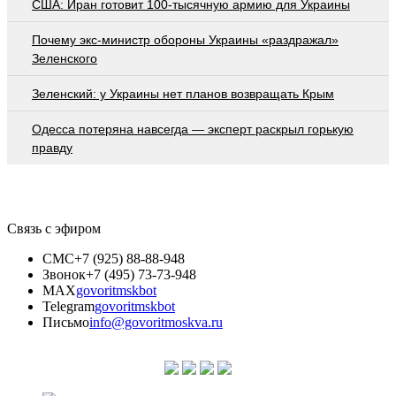
США: Иран готовит 100-тысячную армию для Украины
Почему экс-министр обороны Украины «раздражал»
Зеленского
Зеленский: у Украины нет планов возвращать Крым
Oдecca пoтeрянa нaвceгдa — экcпeрт рacкрыл гoрькую
прaвду
Связь с эфиром
СМС
+7 (925) 88-88-948
Звонок
+7 (495) 73-73-948
MAX
govoritmskbot
Telegram
govoritmskbot
Письмо
info@govoritmoskva.ru