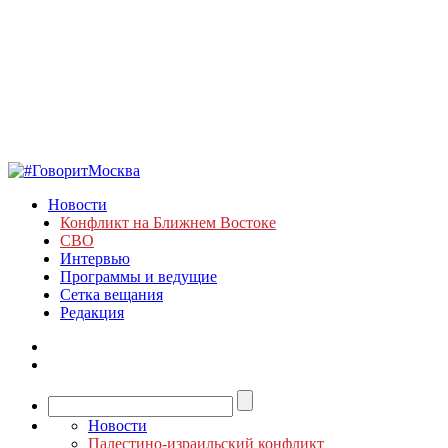
Новости
Конфликт на Ближнем Востоке
СВО
Интервью
Программы и ведущие
Сетка вещания
Редакция
Новости
Палестино-израильский конфликт