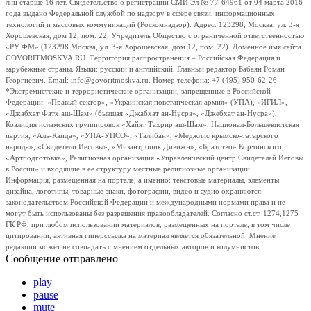
лиц старше 16 лет. Свидетельство о регистрации СМИ Эл № 77-64961 от 04 марта 2016
года выдано Федеральной службой по надзору в сфере связи, информационных
технологий и массовых коммуникаций (Роскомнадзор). Адрес: 123298, Москва, ул. 3-я
Хорошевская, дом 12, пом. 22. Учредитель Общество с ограниченной ответственностью
«РУ ФМ» (123298 Москва, ул. 3-я Хорошевская, дом 12, пом. 22). Доменное имя сайта
GOVORITMOSKVA.RU. Территория распространения – Российская Федерация и
зарубежные страны. Языки: русский и английский. Главный редактор Бабаян Роман
Георгиевич. Email: info@govoritmoskva.ru. Номер телефона: +7 (495) 950-62-26
*Экстремистские и террористические организации, запрещенные в Российской
Федерации: «Правый сектор», «Украинская повстанческая армия» (УПА), «ИГИЛ»,
«Джабхат Фатх аш-Шам» (бывшая «Джабхат ан-Нусра», «Джебхат ан-Нусра»),
Коалиция исламских группировок «Хайят Тахрир аш-Шам», Национал-Большевистская
партия, «Аль-Каида», «УНА-УНСО», «Талибан», «Меджлис крымско-татарского
народа», «Свидетели Иеговы», «Мизантропик Дивижн», «Братство» Корчинского,
«Артподготовка», Религиозная организация «Управленческий центр Свидетелей Иеговы
в России» и входящие в ее структуру местные религиозные организации.
Информация, размещенная на портале, а именно: текстовые материалы, элементы
дизайна, логотипы, товарные знаки, фотографии, видео и аудио охраняются
законодательством Российской Федерации и международными нормами права и не
могут быть использованы без разрешения правообладателей. Согласно ст.ст. 1274,1275
ГК РФ, при любом использовании материалов, размещенных на портале, в том числе
цитировании, активная гиперссылка на материал является обязательной. Мнение
редакции может не совпадать с мнением отдельных авторов и колумнистов.
Сообщение отправлено
play
pause
mute