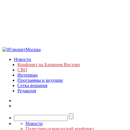
Новости
Конфликт на Ближнем Востоке
СВО
Интервью
Программы и ведущие
Сетка вещания
Редакция
Новости
Палестино-израильский конфликт