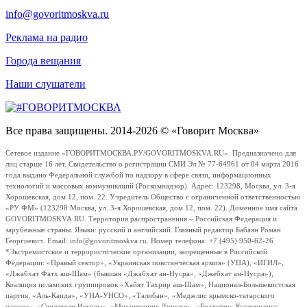
info@govoritmoskva.ru
Реклама на радио
Города вещания
Наши слушатели
Все права защищены. 2014-2026 © «Говорит Москва»
Сетевое издание «ГОВОРИТМОСКВА.РУ/GOVORITMOSKVA.RU». Предназначено для
лиц старше 16 лет. Свидетельство о регистрации СМИ Эл № 77-64961 от 04 марта 2016
года выдано Федеральной службой по надзору в сфере связи, информационных
технологий и массовых коммуникаций (Роскомнадзор). Адрес: 123298, Москва, ул. 3-я
Хорошевская, дом 12, пом. 22. Учредитель Общество с ограниченной ответственностью
«РУ ФМ» (123298 Москва, ул. 3-я Хорошевская, дом 12, пом. 22). Доменное имя сайта
GOVORITMOSKVA.RU. Территория распространения – Российская Федерация и
зарубежные страны. Языки: русский и английский. Главный редактор Бабаян Роман
Георгиевич. Email: info@govoritmoskva.ru. Номер телефона: +7 (495) 950-62-26
*Экстремистские и террористические организации, запрещенные в Российской
Федерации: «Правый сектор», «Украинская повстанческая армия» (УПА), «ИГИЛ»,
«Джабхат Фатх аш-Шам» (бывшая «Джабхат ан-Нусра», «Джебхат ан-Нусра»),
Коалиция исламских группировок «Хайят Тахрир аш-Шам», Национал-Большевистская
партия, «Аль-Каида», «УНА-УНСО», «Талибан», «Меджлис крымско-татарского
народа», «Свидетели Иеговы», «Мизантропик Дивижн», «Братство» Корчинского,