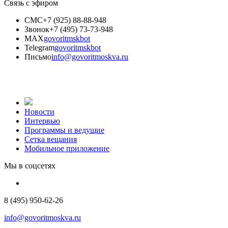
Связь с эфиром
СМС
+7 (925) 88-88-948
Звонок
+7 (495) 73-73-948
MAX
govoritmskbot
Telegram
govoritmskbot
Письмо
info@govoritmoskva.ru
Новости
Интервью
Программы и ведущие
Сетка вещания
Мобильное приложение
Мы в соцсетях
8 (495) 950-62-26
info@govoritmoskva.ru