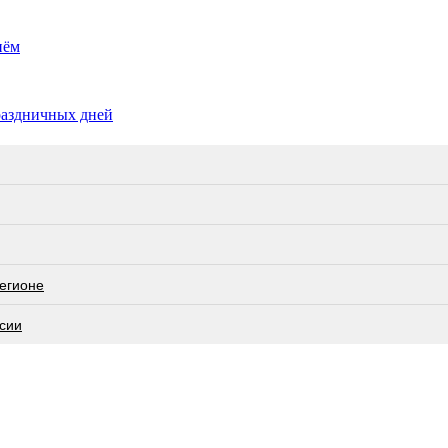
нём
раздничных дней
регионе
ссии