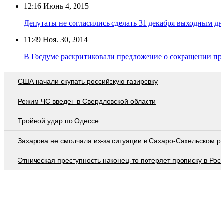
12:16
Июнь 4, 2015
Депутаты не согласились сделать 31 декабря выходным д
11:49
Ноя. 30, 2014
В Госдуме раскритиковали предложение о сокращении п
США начали скупать российскую газировку
Режим ЧС введен в Свердловской области
Тройной удар по Одессe
Захарова не смолчала из-за ситуации в Сахаро-Сахельском 
Этническая преступность наконец-то потеряет прописку в Ро