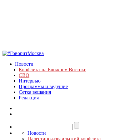
Новости
Конфликт на Ближнем Востоке
СВО
Интервью
Программы и ведущие
Сетка вещания
Редакция
Новости
Палестино-израильский конфликт