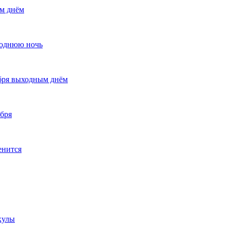
ым днём
годнюю ночь
абря выходным днём
абря
енится
кулы