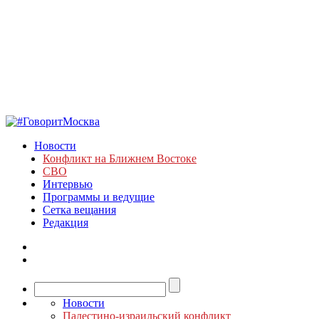
Новости
Конфликт на Ближнем Востоке
СВО
Интервью
Программы и ведущие
Сетка вещания
Редакция
Новости
Палестино-израильский конфликт