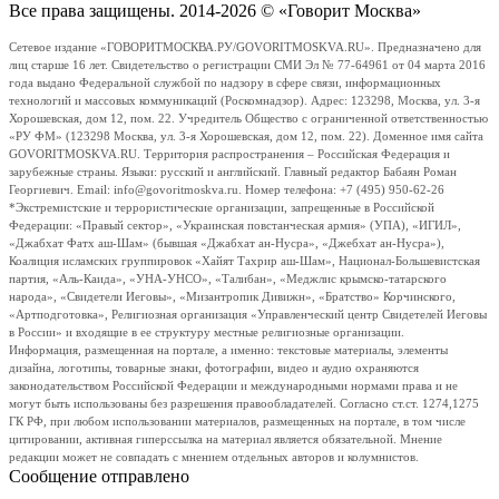
Все права защищены. 2014-2026 © «Говорит Москва»
Сетевое издание «ГОВОРИТМОСКВА.РУ/GOVORITMOSKVA.RU». Предназначено для
лиц старше 16 лет. Свидетельство о регистрации СМИ Эл № 77-64961 от 04 марта 2016
года выдано Федеральной службой по надзору в сфере связи, информационных
технологий и массовых коммуникаций (Роскомнадзор). Адрес: 123298, Москва, ул. 3-я
Хорошевская, дом 12, пом. 22. Учредитель Общество с ограниченной ответственностью
«РУ ФМ» (123298 Москва, ул. 3-я Хорошевская, дом 12, пом. 22). Доменное имя сайта
GOVORITMOSKVA.RU. Территория распространения – Российская Федерация и
зарубежные страны. Языки: русский и английский. Главный редактор Бабаян Роман
Георгиевич. Email: info@govoritmoskva.ru. Номер телефона: +7 (495) 950-62-26
*Экстремистские и террористические организации, запрещенные в Российской
Федерации: «Правый сектор», «Украинская повстанческая армия» (УПА), «ИГИЛ»,
«Джабхат Фатх аш-Шам» (бывшая «Джабхат ан-Нусра», «Джебхат ан-Нусра»),
Коалиция исламских группировок «Хайят Тахрир аш-Шам», Национал-Большевистская
партия, «Аль-Каида», «УНА-УНСО», «Талибан», «Меджлис крымско-татарского
народа», «Свидетели Иеговы», «Мизантропик Дивижн», «Братство» Корчинского,
«Артподготовка», Религиозная организация «Управленческий центр Свидетелей Иеговы
в России» и входящие в ее структуру местные религиозные организации.
Информация, размещенная на портале, а именно: текстовые материалы, элементы
дизайна, логотипы, товарные знаки, фотографии, видео и аудио охраняются
законодательством Российской Федерации и международными нормами права и не
могут быть использованы без разрешения правообладателей. Согласно ст.ст. 1274,1275
ГК РФ, при любом использовании материалов, размещенных на портале, в том числе
цитировании, активная гиперссылка на материал является обязательной. Мнение
редакции может не совпадать с мнением отдельных авторов и колумнистов.
Сообщение отправлено