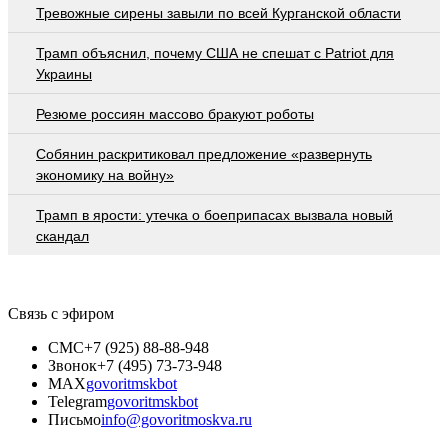
Тревожные сирены завыли по всей Курганской области
Трамп объяснил, почему США не спешат с Patriot для
Украины
Резюме россиян массово бракуют роботы
Собянин раскритиковал предложение «развернуть
экономику на войну»
Трамп в ярости: утечка о боеприпасах вызвала новый
скандал
Связь с эфиром
СМС
+7 (925) 88-88-948
Звонок
+7 (495) 73-73-948
MAX
govoritmskbot
Telegram
govoritmskbot
Письмо
info@govoritmoskva.ru